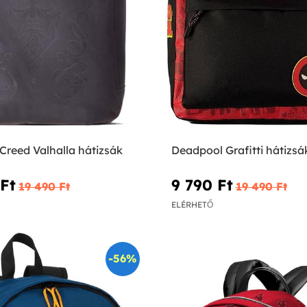
Creed Valhalla hátizsák
Deadpool Grafitti hátizsá
Ft‎
9 790 Ft‎
19 490 Ft‎
19 490 Ft‎
ELÉRHETŐ
-56%