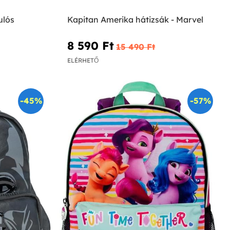
ulós
Kapitan Amerika hátizsák - Marvel
8 590 Ft‎
15 490 Ft‎
ELÉRHETŐ
-45%
-57%