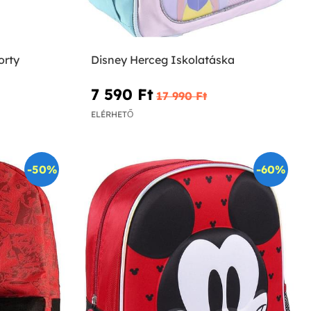
orty
Disney Herceg Iskolatáska
7 590 Ft‎
17 990 Ft‎
ELÉRHETŐ
-50%
-60%