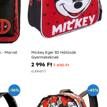
k - Marvel
Mickey Egér 3D Hátizsák
Gyermekeknek
2 996 Ft‎
7 490 Ft‎
ELÉRHETŐ
-36%
-45%