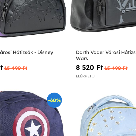
rosi Hátizsák - Disney
Darth Vader Városi Hátizs
Wars
‎
8 520 Ft‎
15 490 Ft‎
15 490 Ft‎
ELÉRHETŐ
-60%