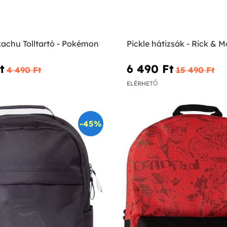
kachu Tolltartó - Pokémon
Pickle hátizsák - Rick & M
‎
6 490 Ft‎
4 490 Ft‎
15 490 Ft‎
ELÉRHETŐ
-45%