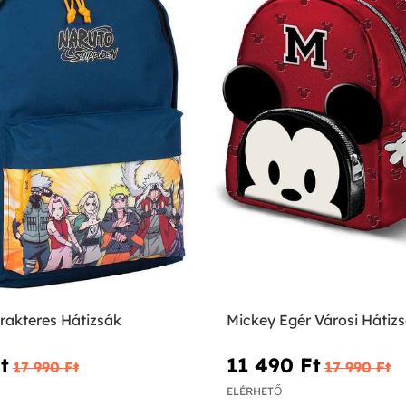
rakteres Hátizsák
Mickey Egér Városi Hátiz
‎
11 490 Ft‎
17 990 Ft‎
17 990 Ft‎
ELÉRHETŐ