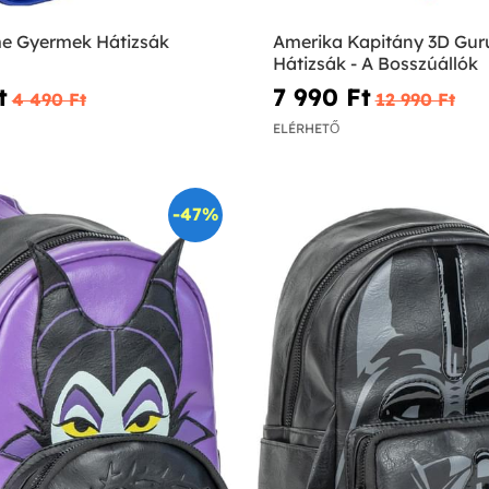
me Gyermek Hátizsák
Amerika Kapitány 3D Gur
Hátizsák - A Bosszúállók
‎
7 990 Ft‎
4 490 Ft‎
12 990 Ft‎
ELÉRHETŐ
-47%