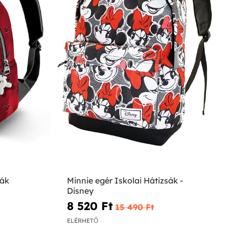
sák
Minnie egér Iskolai Hátizsák -
Disney
8 520 Ft‎
15 490 Ft‎
ELÉRHETŐ