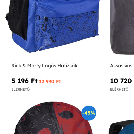
Rick & Morty Logós Hátizsák
Assassins 
5 196 Ft‎
10 720 
12 990 Ft‎
ELÉRHETŐ
ELÉRHETŐ
-45%