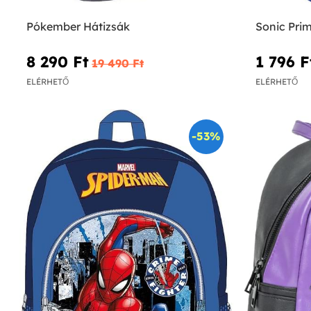
Pókember Hátizsák
Sonic Pri
8 290 Ft‎
1 796 Ft
19 490 Ft‎
ELÉRHETŐ
ELÉRHETŐ
-53%