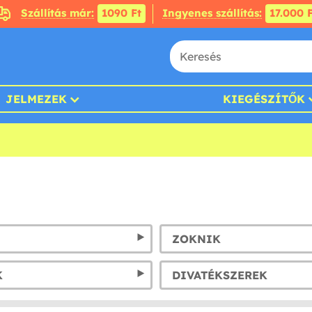
Szállítás már:
1090 Ft
Ingyenes szállítás:
17.000 F
JELMEZEK
KIEGÉSZÍTŐK
ZOKNIK
K
DIVATÉKSZEREK