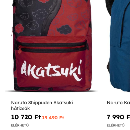
Naruto Shippuden Akatsuki
Naruto Ka
hátizsák
10 720 Ft‎
7 990 Ft
19 490 Ft‎
ELÉRHETŐ
ELÉRHETŐ