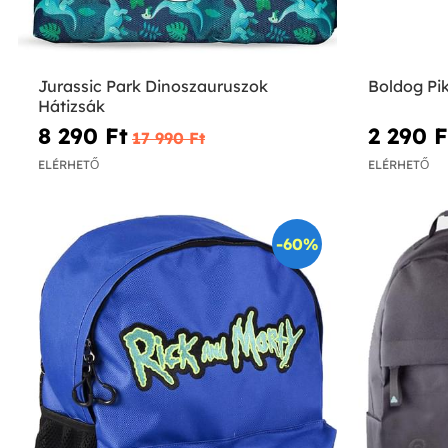
Jurassic Park Dinoszauruszok
Boldog Pi
Hátizsák
8 290 Ft‎
2 290 Ft
17 990 Ft‎
ELÉRHETŐ
ELÉRHETŐ
-60%