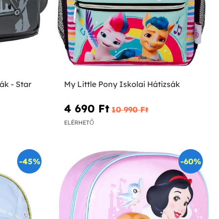
ák - Star
My Little Pony Iskolai Hátizsák
4 690 Ft‎
10 990 Ft‎
ELÉRHETŐ
-45%
-60%