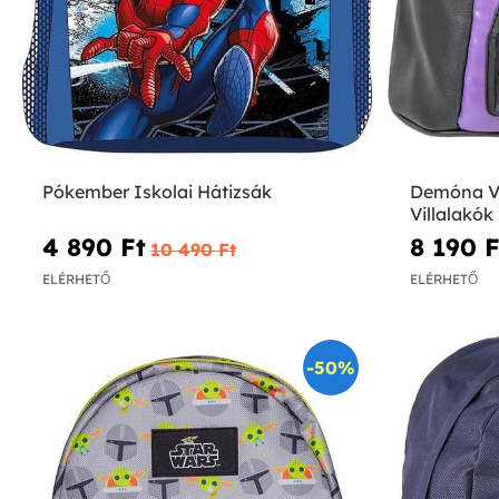
Pókember Iskolai Hátizsák
Demóna Vá
Villalakók
4 890 Ft‎
8 190 Ft
10 490 Ft‎
ELÉRHETŐ
ELÉRHETŐ
-50%