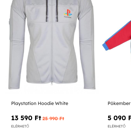
Playstation Hoodie White
Pókember 
13 590 Ft‎
5 090 F
25 990 Ft‎
ELÉRHETŐ
ELÉRHETŐ