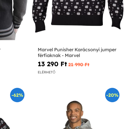
t
Marvel Punisher Karácsonyi jumper
férfiaknak - Marvel
13 290 Ft‎
21 990 Ft‎
ELÉRHETŐ
-62%
-20%