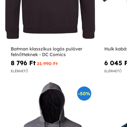
Batman klasszikus logós pulóver
Hulk kabá
felnőtteknek - DC Comics
8 796 Ft‎
6 045 F
21 990 Ft‎
ELÉRHETŐ
ELÉRHETŐ
-50%