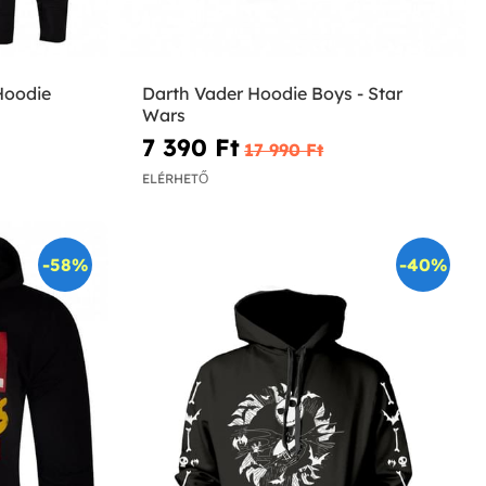
Hoodie
Darth Vader Hoodie Boys - Star
Wars
7 390 Ft‎
17 990 Ft‎
ELÉRHETŐ
-58%
-40%