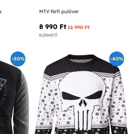
s
MTV férfi pulóver
8 990 Ft‎
11 990 Ft‎
ELÉRHETŐ
-50%
-40%