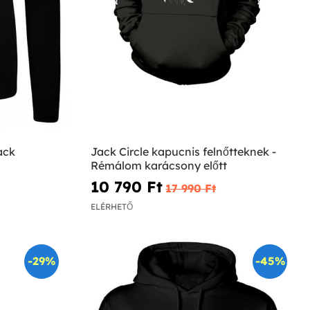
ack
Jack Circle kapucnis felnőtteknek -
Rémálom karácsony előtt
10 790 Ft‎
17 990 Ft‎
ELÉRHETŐ
-29%
-45%