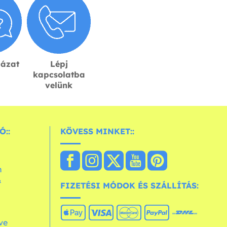
lázat
Lépj
kapcsolatba
velünk
Ó::
KÖVESS MINKET::
n
&
FIZETÉSI MÓDOK ÉS SZÁLLÍTÁS:
ve