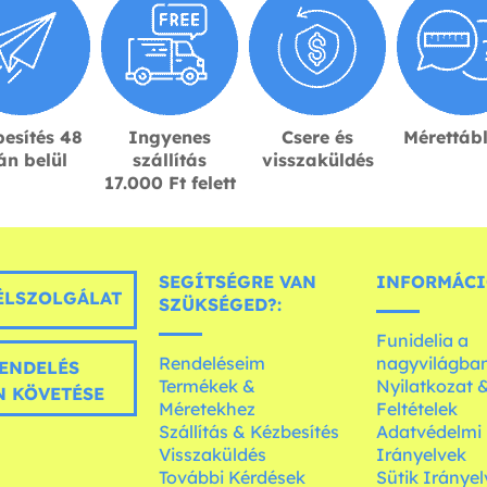
esítés 48
Ingyenes
Csere és
Mérettáb
án belül
szállítás
visszaküldés
17.000 Ft felett
SEGÍTSÉGRE VAN
INFORMÁCI
LSZOLGÁLAT
SZÜKSÉGED?:
Funidelia a
Rendeléseim
nagyvilágba
ENDELÉS
Termékek &
Nyilatkozat 
 KÖVETÉSE
Méretekhez
Feltételek
Szállítás & Kézbesítés
Adatvédelmi
Visszaküldés
Irányelvek
További Kérdések
Sütik Irányel