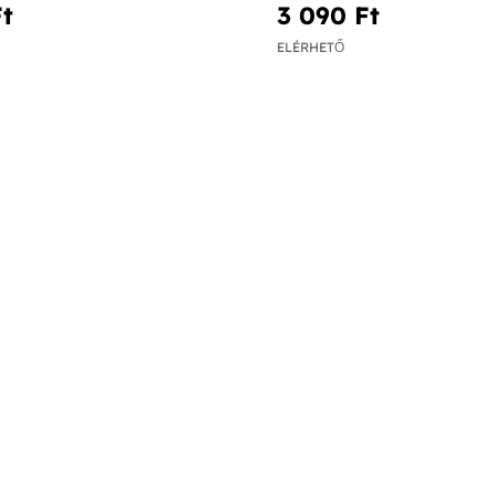
t‎
3 090 Ft‎
ELÉRHETŐ