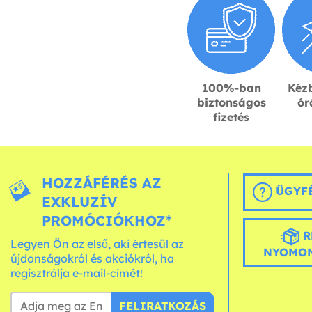
100%-ban
Kézb
biztonságos
ór
fizetés
HOZZÁFÉRÉS AZ
ÜGYFÉ
EXKLUZÍV
PROMÓCIÓKHOZ*
R
Legyen Ön az első, aki értesül az
NYOMON
újdonságokról és akciókról, ha
regisztrálja e-mail-címét!
FELIRATKOZÁS