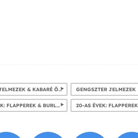
FLAPPER JELMEZEK & KABARÉ ÖLTÖZÉKEK. 1920-AS ÉVEK NŐI RUHÁI
GENGSZTER JELMEZEK
20-AS ÉVEK: FLAPPEREK & BURLESZK KIEGÉSZÍTŐK