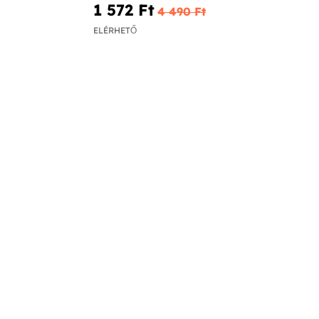
1 572 Ft‎
4 490 Ft‎
ELÉRHETŐ