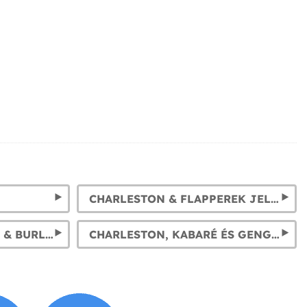
CHARLESTON & FLAPPEREK JELMEZEK
20-AS ÉVEK: FLAPPEREK & BURLESZK PARÓKÁK
CHARLESTON, KABARÉ ÉS GENGSZTER JELMEZEK: ÉLD ÚJRA A '20-AS ÉVEKET!