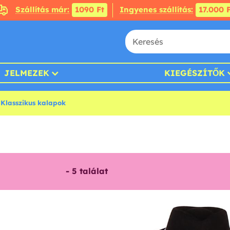
Szállítás már:
1090 Ft
Ingyenes szállítás:
17.000 F
JELMEZEK
KIEGÉSZÍTŐK
 Klasszikus kalapok
-
5
találat