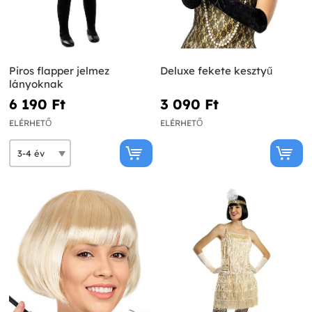
Piros flapper jelmez
Deluxe fekete kesztyű
lányoknak
6 190 Ft‎
3 090 Ft‎
ELÉRHETŐ
ELÉRHETŐ