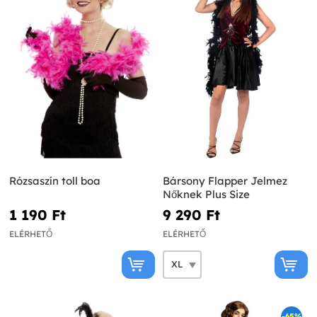
Rózsaszín toll boa
Bársony Flapper Jelmez
Nőknek Plus Size
1 190 Ft‎
9 290 Ft‎
ELÉRHETŐ
ELÉRHETŐ
-65%