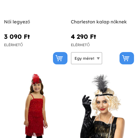
Női legyező
Charleston kalap nőknek
3 090 Ft‎
4 290 Ft‎
ELÉRHETŐ
ELÉRHETŐ