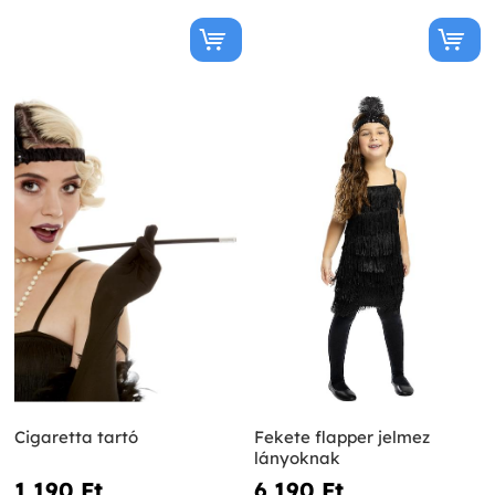
Cigaretta tartó
Fekete flapper jelmez
lányoknak
1 190 Ft‎
6 190 Ft‎