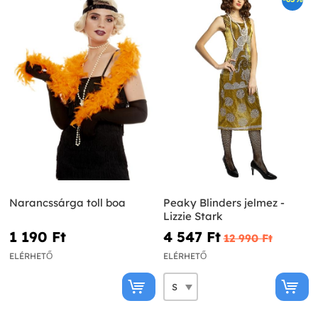
Narancssárga toll boa
Peaky Blinders jelmez -
Lizzie Stark
1 190 Ft‎
4 547 Ft‎
12 990 Ft‎
ELÉRHETŐ
ELÉRHETŐ