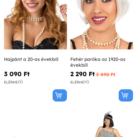
Hajpánt a 20-as évekből
Fehér paróka az 1920-as
évekből
3 090 Ft‎
2 290 Ft‎
3 490 Ft‎
ELÉRHETŐ
ELÉRHETŐ