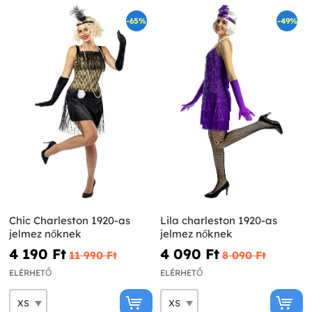
-65%
-49%
Chic Charleston 1920-as
Lila charleston 1920-as
jelmez nőknek
jelmez nőknek
4 190 Ft‎
4 090 Ft‎
11 990 Ft‎
8 090 Ft‎
ELÉRHETŐ
ELÉRHETŐ