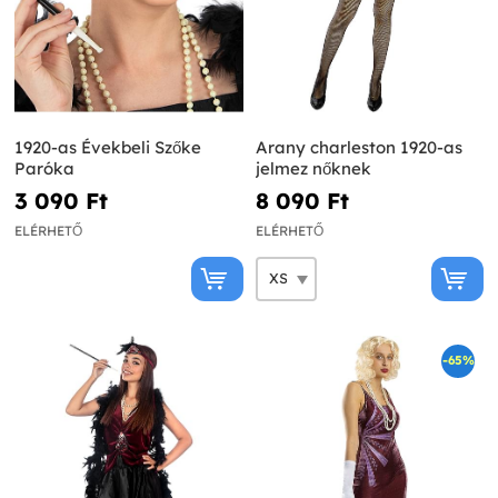
1920-as Évekbeli Szőke
Arany charleston 1920-as
Paróka
jelmez nőknek
3 090 Ft‎
8 090 Ft‎
ELÉRHETŐ
ELÉRHETŐ
-65%