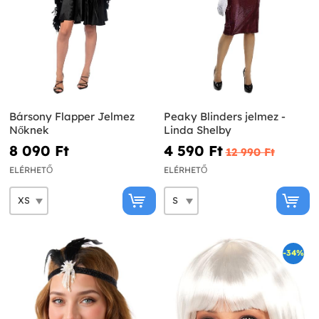
Bársony Flapper Jelmez
Peaky Blinders jelmez -
Nőknek
Linda Shelby
8 090 Ft‎
4 590 Ft‎
12 990 Ft‎
ELÉRHETŐ
ELÉRHETŐ
-34%