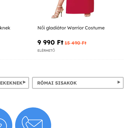
eknek
Női gladiátor Warrior Costume
9 990 Ft‎
15 490 Ft‎
ELÉRHETŐ
REKEKNEK
RÓMAI SISAKOK