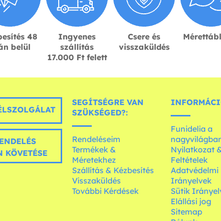
esítés 48
Ingyenes
Csere és
Mérettáb
án belül
szállítás
visszaküldés
17.000 Ft felett
SEGÍTSÉGRE VAN
INFORMÁCI
LSZOLGÁLAT
SZÜKSÉGED?:
Funidelia a
Rendeléseim
nagyvilágba
ENDELÉS
Termékek &
Nyilatkozat 
 KÖVETÉSE
Méretekhez
Feltételek
Szállítás & Kézbesítés
Adatvédelmi
Visszaküldés
Irányelvek
További Kérdések
Sütik Irányel
Elállási jog
Sitemap