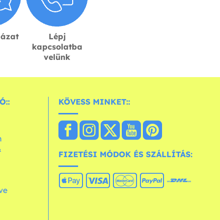
lázat
Lépj
kapcsolatba
velünk
Ó::
KÖVESS MINKET::
n
&
FIZETÉSI MÓDOK ÉS SZÁLLÍTÁS:
ve