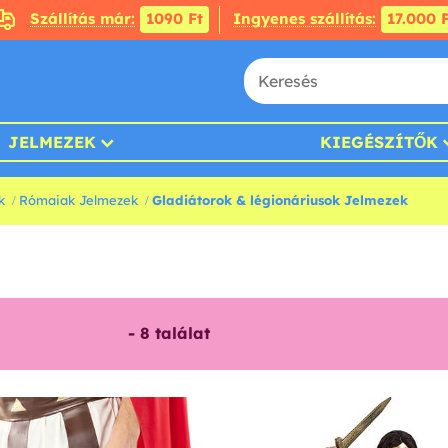
Szállítás már:
1090 Ft
Ingyenes szállítás:
17.000 F
JELMEZEK
KIEGÉSZÍTŐK
k
Rómaiak Jelmezek
Gladiátorok & légionáriusok Jelmezek
-
8
találat