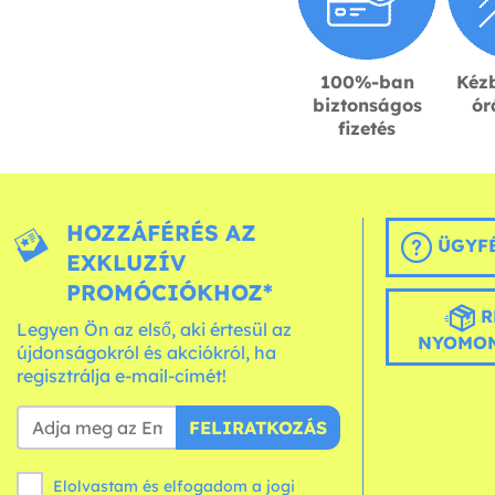
100%-ban
Kézb
biztonságos
ór
fizetés
HOZZÁFÉRÉS AZ
ÜGYFÉ
EXKLUZÍV
PROMÓCIÓKHOZ*
R
Legyen Ön az első, aki értesül az
NYOMON
újdonságokról és akciókról, ha
regisztrálja e-mail-címét!
FELIRATKOZÁS
Elolvastam és elfogadom a jogi