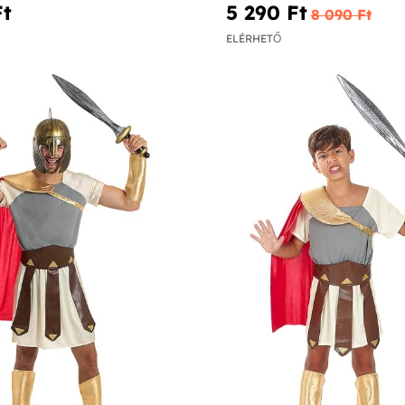
t‎
5 290 Ft‎
8 090 Ft‎
ELÉRHETŐ