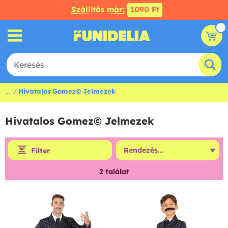
Szállítás már:
1090 Ft
...
Hivatalos Gomez© Jelmezek
Hivatalos Gomez© Jelmezek
Filter
2
találat