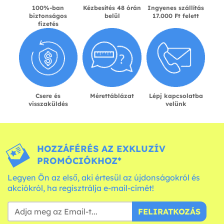
100%-ban
Kézbesítés 48 órán
Ingyenes szállítás
biztonságos
belül
17.000 Ft felett
fizetés
Csere és
Mérettáblázat
Lépj kapcsolatba
visszaküldés
velünk
HOZZÁFÉRÉS AZ EXKLUZÍV
PROMÓCIÓKHOZ*
Legyen Ön az első, aki értesül az újdonságokról és
akciókról, ha regisztrálja e-mail-címét!
FELIRATKOZÁS