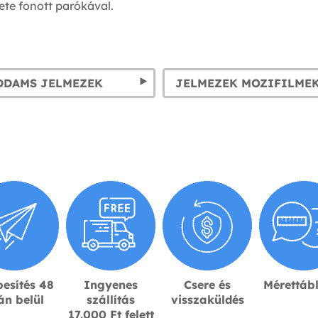
ete fonott parókával.
DDAMS JELMEZEK
esítés 48
Ingyenes
Csere és
Mérettáb
án belül
szállítás
visszaküldés
17.000 Ft felett