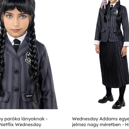
 paróka lányoknak -
Wednesday Addams egy
 Netflix Wednesday
jelmez nagy méretben - H