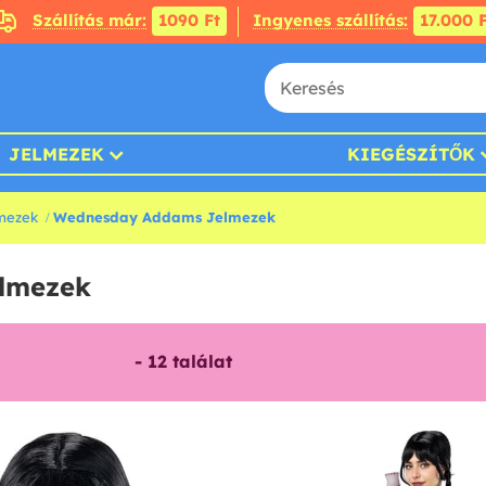
Szállítás már:
1090 Ft
Ingyenes szállítás:
17.000 F
JELMEZEK
KIEGÉSZÍTŐK
mezek
Wednesday Addams Jelmezek
lmezek
-
12
találat