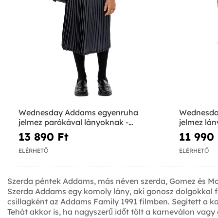
Wednesday Addams egyenruha
Wednesda
jelmez parókával lányoknak -
jelmez lán
Hivatalos Netflix
13 890 Ft‎
11 990 
ELÉRHETŐ
ELÉRHETŐ
Szerda péntek Addams, más néven szerda, Gomez és Mort
Szerda Addams egy komoly lány, aki gonosz dolgokkal fogl
csillagként az Addams Family 1991 filmben. Segített a ka
Tehát akkor is, ha nagyszerű időt tölt a karneválon vagy