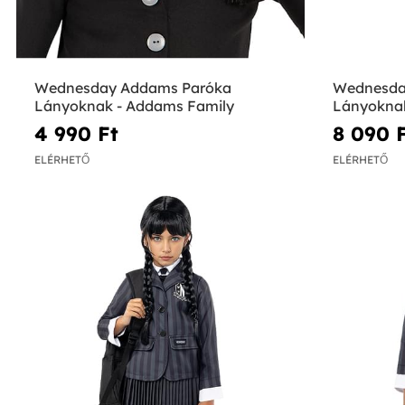
Wednesday Addams Paróka
Wednesda
Lányoknak - Addams Family
Lányoknak
4 990 Ft‎
8 090 F
ELÉRHETŐ
ELÉRHETŐ