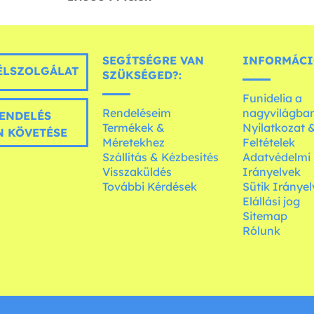
SEGÍTSÉGRE VAN
INFORMÁCI
LSZOLGÁLAT
SZÜKSÉGED?:
Funidelia a
Rendeléseim
nagyvilágba
ENDELÉS
Termékek &
Nyilatkozat 
 KÖVETÉSE
Méretekhez
Feltételek
Szállítás & Kézbesítés
Adatvédelmi
Visszaküldés
Irányelvek
További Kérdések
Sütik Irányel
Elállási jog
Sitemap
Rólunk