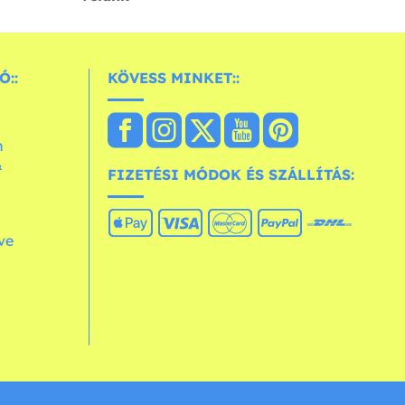
Ó::
KÖVESS MINKET::
n
&
FIZETÉSI MÓDOK ÉS SZÁLLÍTÁS:
ve