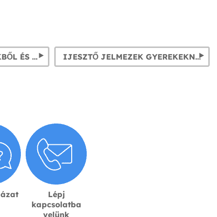
JELMEZEK MOZIFILMEKBŐL ÉS TELEVÍZIÓS SOROZATOKBÓL
IJESZTŐ JELMEZEK GYEREKEKNEK ÉS FELNŐTTEKNEK
lázat
Lépj
kapcsolatba
velünk