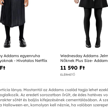
y Addams egyenruha
Wednesday Addams Jelm
yoknak - Hivatalos Netflix
Nőknek Plus Size- Addam
Ft‎
11 590 Ft‎
ELÉRHETŐ
icia lánya. Mostantól az Addams család tagja lehet ezekk
alkozik. Az eredeti sorozatban őrült, de édes hatéves volt,
rakter sötét és baljós kifejezésének cementálásában. A sze
 a Halloween-en, komolyan kell néznie, ha valóban szerepet 