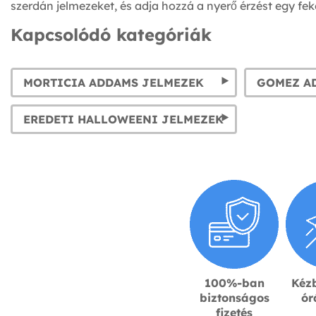
szerdán jelmezeket, és adja hozzá a nyerő érzést egy fek
Kapcsolódó kategóriák
MORTICIA ADDAMS JELMEZEK
GOMEZ A
EREDETI HALLOWEENI JELMEZEK
100%-ban
Kézb
biztonságos
ór
fizetés