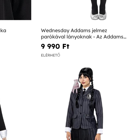
óka
Wednesday Addams jelmez
parókával lányoknak - Az Addams
család
9 990 Ft‎
ELÉRHETŐ