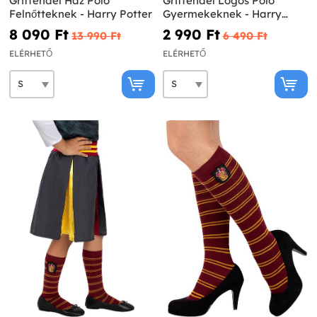
Griffendél Ház Póló
Griffendél Logós Póló
Felnőtteknek - Harry Potter
Gyermekeknek - Harry
Potter
8 090 Ft‎
2 990 Ft‎
13 990 Ft‎
6 490 Ft‎
ELÉRHETŐ
ELÉRHETŐ