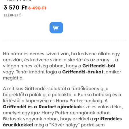
3 570 Ft‎
6 490 Ft‎
ELÉRHETŐ
Ha bátor és nemes szíved van, ha kedvenc állata egy
oroszlán, és kedvenc színei a skarlát és az arany ... a
világon nincs kétség abban, hogy a
Griffendél-ból
vagy. Tehát imádni fogja a
Griffendél-árukat
, amikor
meglátja.
A mitikus Griffendél-sálaktól a fürdőköpenyig, a
bögréktől a pólókig, a pálcáktól a Funko babákig és a
kötéstől a köpenyéig és Harry Potter tunikáig. A
Griffendél és a Roxfort ajándékok
széles választéka,
amelyet egy igaz Harry Potter rajongónak adhat.
Biztosak vagyunk abban, hogy ezekkel a
griffendéles
árucikkekkel
még a "Kövér hölgy" portré sem