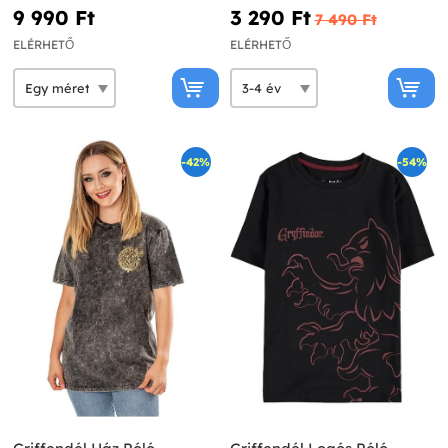
Potter
9 990 Ft‎
3 290 Ft‎
7 490 Ft‎
ELÉRHETŐ
ELÉRHETŐ
-42%
-54%