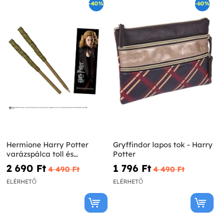
-40%
-60%
Hermione Harry Potter
Gryffindor lapos tok - Harry
varázspálca toll és
Potter
könyvjelző
2 690 Ft‎
1 796 Ft‎
4 490 Ft‎
4 490 Ft‎
ELÉRHETŐ
ELÉRHETŐ