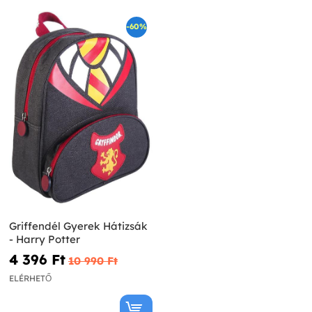
-60%
Griffendél Gyerek Hátizsák
- Harry Potter
4 396 Ft‎
10 990 Ft‎
ELÉRHETŐ