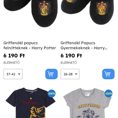
Griffendél papucs
Griffendél Papucs
felnőtteknek - Harry Potter
Gyermekeknek - Harry
Potter
6 190 Ft‎
6 190 Ft‎
ELÉRHETŐ
ELÉRHETŐ
-56%
-56%