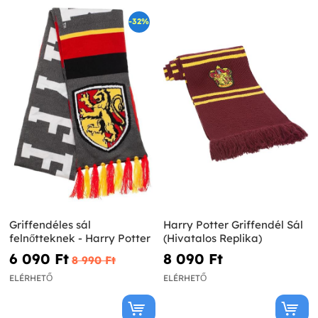
-32%
Griffendéles sál
Harry Potter Griffendél Sál
felnőtteknek - Harry Potter
(Hivatalos Replika)
6 090 Ft‎
8 090 Ft‎
8 990 Ft‎
ELÉRHETŐ
ELÉRHETŐ