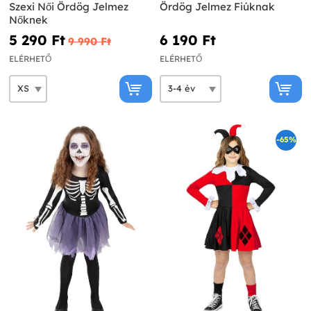
Szexi Női Ördög Jelmez
Ördög Jelmez Fiúknak
Nőknek
5 290 Ft‎
6 190 Ft‎
9 990 Ft‎
ELÉRHETŐ
ELÉRHETŐ
-65%