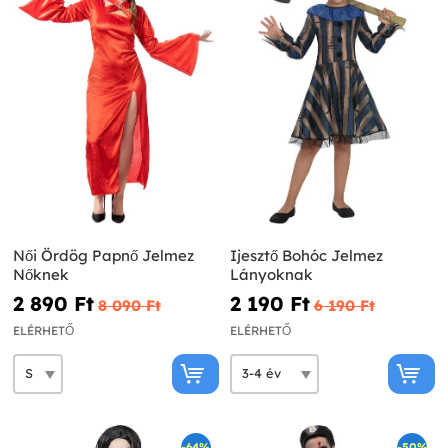
Női Ördög Papnő Jelmez
Ijesztő Bohóc Jelmez
Nőknek
Lányoknak
2 890 Ft‎
2 190 Ft‎
8 090 Ft‎
6 190 Ft‎
ELÉRHETŐ
ELÉRHETŐ
-64%
-50%