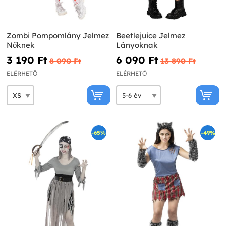
Zombi Pompomlány Jelmez
Beetlejuice Jelmez
Nőknek
Lányoknak
3 190 Ft‎
6 090 Ft‎
8 090 Ft‎
13 890 Ft‎
ELÉRHETŐ
ELÉRHETŐ
-65%
-49%