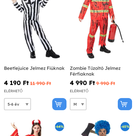
Beetlejuice Jelmez Fiúknak
Zombie Tűzoltó Jelmez
Férfiaknak
4 190 Ft‎
4 990 Ft‎
11 990 Ft‎
9 990 Ft‎
ELÉRHETŐ
ELÉRHETŐ
-64%
-65%