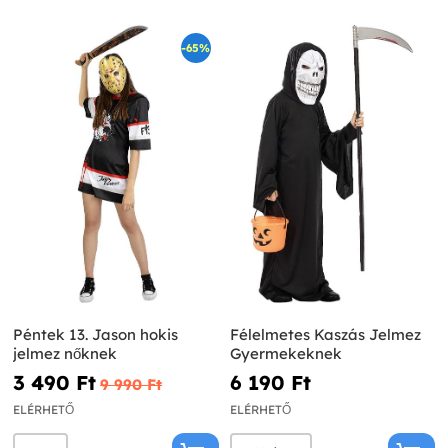
-65%
Péntek 13. Jason hokis
Félelmetes Kaszás Jelmez
jelmez nőknek
Gyermekeknek
3 490 Ft‎
6 190 Ft‎
9 990 Ft‎
ELÉRHETŐ
ELÉRHETŐ