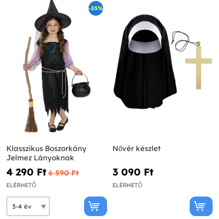
-35%
Klasszikus Boszorkány
Nővér készlet
Jelmez Lányoknak
4 290 Ft‎
3 090 Ft‎
6 590 Ft‎
ELÉRHETŐ
ELÉRHETŐ