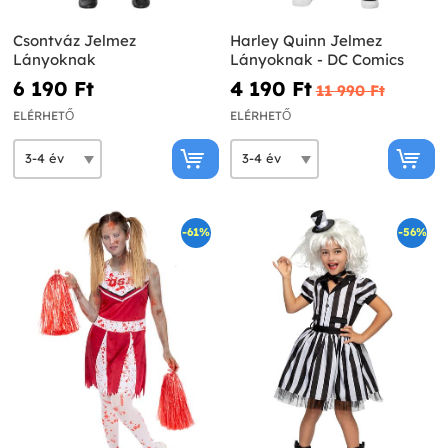
Csontváz Jelmez
Harley Quinn Jelmez
Lányoknak
Lányoknak - DC Comics
6 190 Ft‎
4 190 Ft‎
11 990 Ft‎
ELÉRHETŐ
ELÉRHETŐ
-61%
-56%