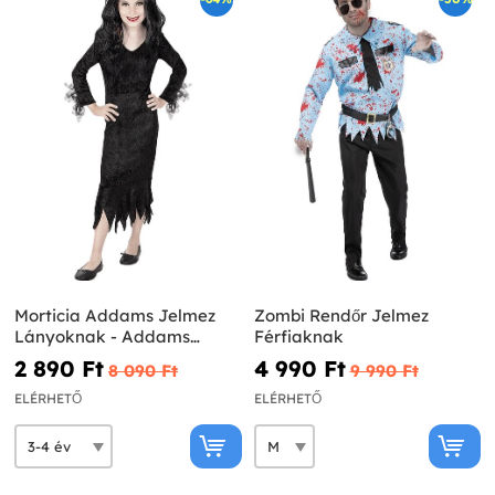
Morticia Addams Jelmez
Zombi Rendőr Jelmez
Lányoknak - Addams
Férfiaknak
Family
2 890 Ft‎
4 990 Ft‎
8 090 Ft‎
9 990 Ft‎
ELÉRHETŐ
ELÉRHETŐ