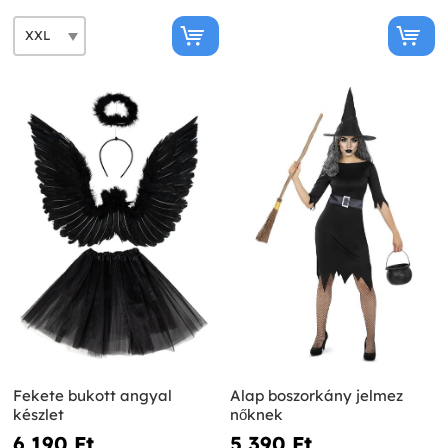
Fekete bukott angyal
Alap boszorkány jelmez
készlet
nőknek
6 190 Ft‎
5 390 Ft‎