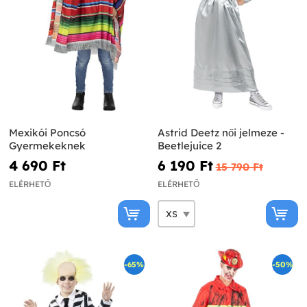
Mexikói Poncsó
Astrid Deetz női jelmeze -
Gyermekeknek
Beetlejuice 2
4 690 Ft‎
6 190 Ft‎
15 790 Ft‎
ELÉRHETŐ
ELÉRHETŐ
-65%
-50%