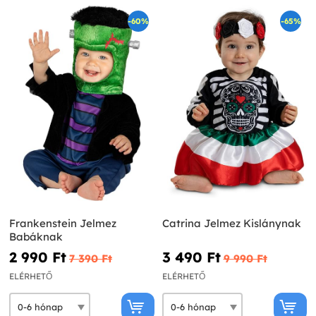
-60%
-65%
Frankenstein Jelmez
Catrina Jelmez Kislánynak
Babáknak
2 990 Ft‎
3 490 Ft‎
7 390 Ft‎
9 990 Ft‎
ELÉRHETŐ
ELÉRHETŐ