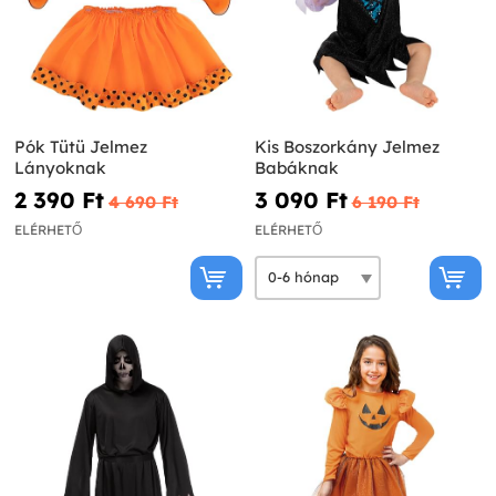
Pók Tütü Jelmez
Kis Boszorkány Jelmez
Lányoknak
Babáknak
2 390 Ft‎
3 090 Ft‎
4 690 Ft‎
6 190 Ft‎
ELÉRHETŐ
ELÉRHETŐ