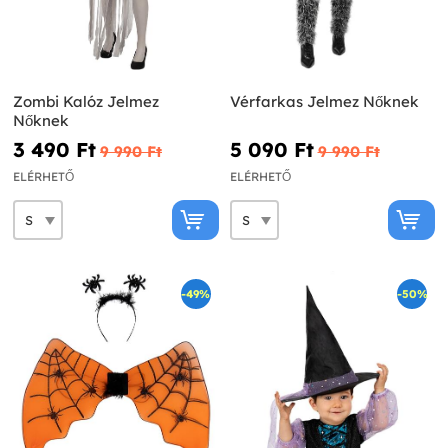
Zombi Kalóz Jelmez
Vérfarkas Jelmez Nőknek
Nőknek
3 490 Ft‎
5 090 Ft‎
9 990 Ft‎
9 990 Ft‎
ELÉRHETŐ
ELÉRHETŐ
-49%
-50%