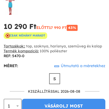
10 290 Ft‎
ELŐTT
17 990 FT‎
43%
CSAK NÉHÁNY MARADT
Tartozékok::
top, szoknya, harisnya, szemüveg és kalap
Termék kompozíció:
100% poliészter
REF: 5470-0
MÉRET:
Útmutató a méretekhez
S
KISZÁLLÍTÁSSAL 2026-08-08
VÁSÁROLJ MOST