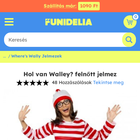
Szállítás már:
1090 Ft
0
...
Where's Wally Jelmezek
Hol van Walley? felnőtt jelmez
48 Hozzászólások
Tekintse meg