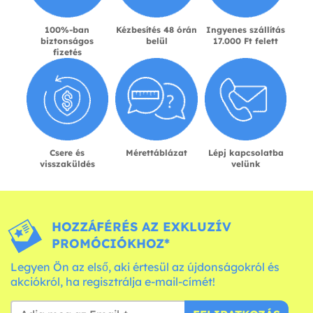
100%-ban
Kézbesítés 48 órán
Ingyenes szállítás
biztonságos
belül
17.000 Ft felett
fizetés
Csere és
Mérettáblázat
Lépj kapcsolatba
visszaküldés
velünk
HOZZÁFÉRÉS AZ EXKLUZÍV
PROMÓCIÓKHOZ*
Legyen Ön az első, aki értesül az újdonságokról és
akciókról, ha regisztrálja e-mail-címét!