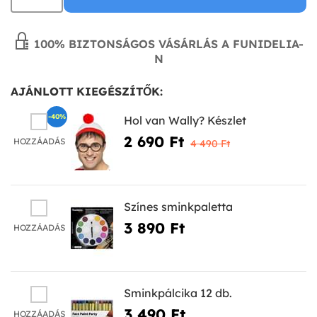
100% BIZTONSÁGOS VÁSÁRLÁS A FUNIDELIA-
N
AJÁNLOTT KIEGÉSZÍTŐK:
-40%
Hol van Wally? Készlet
2 690 Ft‎
HOZZÁADÁS
4 490 Ft‎
Színes sminkpaletta
3 890 Ft‎
HOZZÁADÁS
Sminkpálcika 12 db.
3 490 Ft‎
HOZZÁADÁS