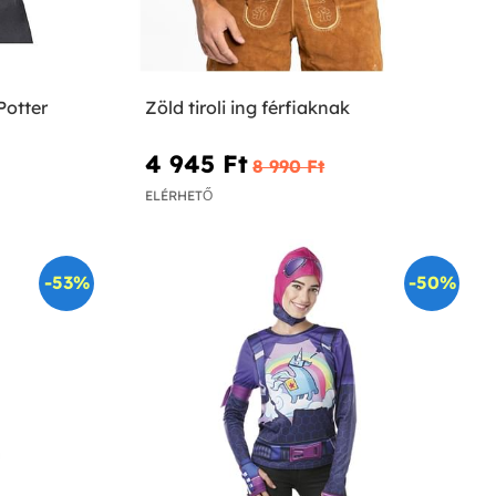
Potter
Zöld tiroli ing férfiaknak
4 945 Ft‎
8 990 Ft‎
ELÉRHETŐ
-53%
-50%