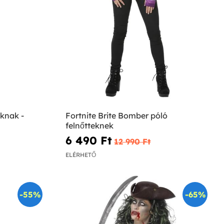
úknak -
Fortnite Brite Bomber póló
felnőtteknek
6 490 Ft‎
12 990 Ft‎
ELÉRHETŐ
-55%
-65%