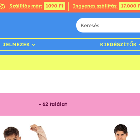
Szállítás már:
1090 Ft
Ingyenes szállítás:
17.000 F
JELMEZEK
KIEGÉSZÍTŐK
-
62
találat