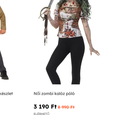
készlet
Női zombi kalóz póló
3 190 Ft‎
8 990 Ft‎
ELÉRHETŐ