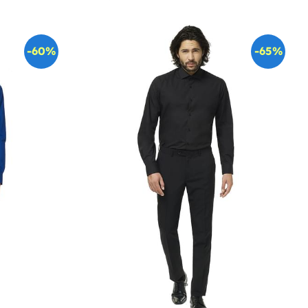
-60%
-65%