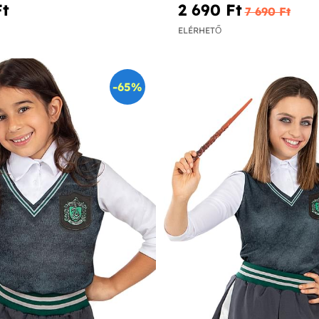
t‎
2 690 Ft‎
7 690 Ft‎
ELÉRHETŐ
-65%