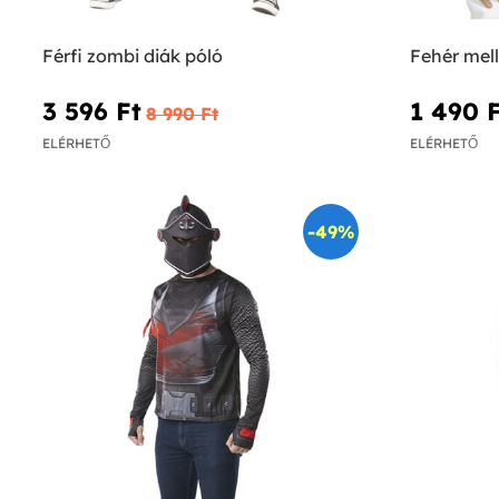
Férfi zombi diák póló
Fehér mell
3 596 Ft‎
1 490 F
8 990 Ft‎
ELÉRHETŐ
ELÉRHETŐ
-49%