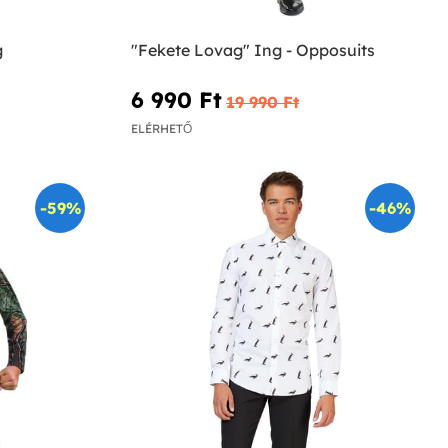
g
"Fekete Lovag" Ing - Opposuits
6 990 Ft‎
19 990 Ft‎
ELÉRHETŐ
-59%
-46%