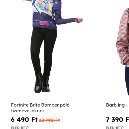
Fortnite Brite Bomber póló
Barb ing -
tizenéveseknek
6 490 Ft‎
7 390 Ft
12 990 Ft‎
ELÉRHETŐ
ELÉRHETŐ