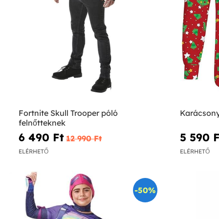
Fortnite Skull Trooper póló
Karácsonyf
felnőtteknek
6 490 Ft‎
5 590 F
12 990 Ft‎
ELÉRHETŐ
ELÉRHETŐ
-50%