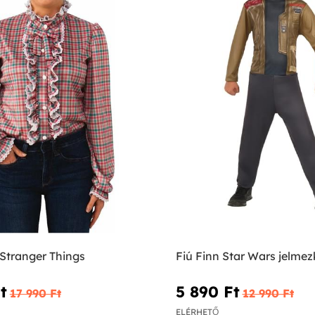
 Stranger Things
Fiú Finn Star Wars jelmez
‎
5 890 Ft‎
17 990 Ft‎
12 990 Ft‎
ELÉRHETŐ