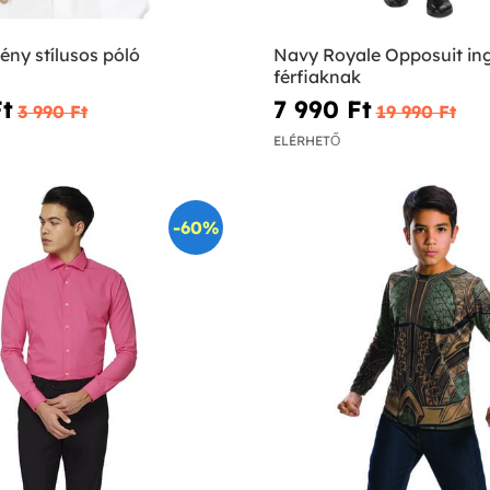
ény stílusos póló
Navy Royale Opposuit in
férfiaknak
t‎
7 990 Ft‎
3 990 Ft‎
19 990 Ft‎
ELÉRHETŐ
-60%