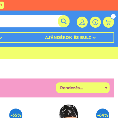
t
AJÁNDÉKOK ÉS BULI
-65%
-64%