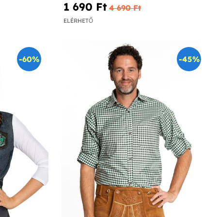
1 690 Ft‎
4 690 Ft‎
ELÉRHETŐ
-60%
-45%