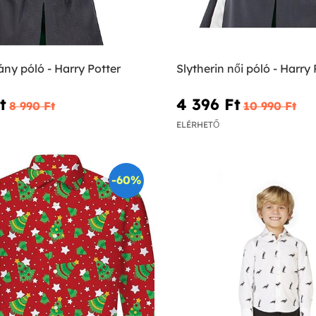
lány póló - Harry Potter
Slytherin női póló - Harry 
‎
4 396 Ft‎
8 990 Ft‎
10 990 Ft‎
ELÉRHETŐ
-60%