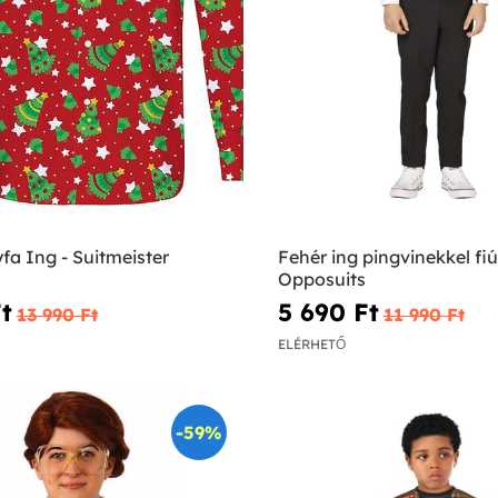
a Ing - Suitmeister
Fehér ing pingvinekkel fi
Opposuits
t‎
5 690 Ft‎
13 990 Ft‎
11 990 Ft‎
ELÉRHETŐ
-59%