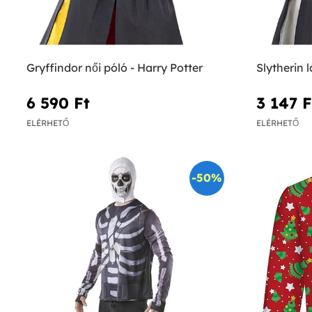
Gryffindor női póló - Harry Potter
Slytherin 
6 590 Ft‎
3 147 Ft
ELÉRHETŐ
ELÉRHETŐ
-50%