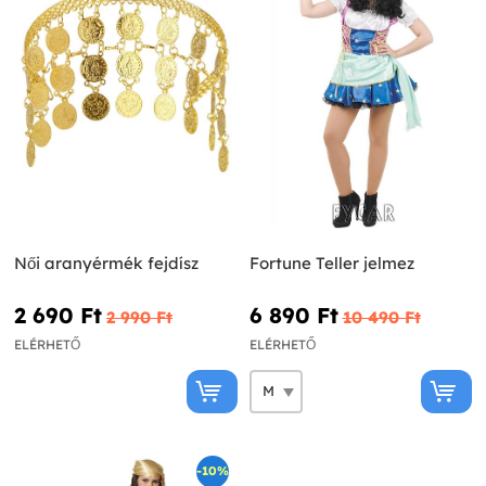
Női aranyérmék fejdísz
Fortune Teller jelmez
2 690 Ft‎
6 890 Ft‎
2 990 Ft‎
10 490 Ft‎
ELÉRHETŐ
ELÉRHETŐ
-10%