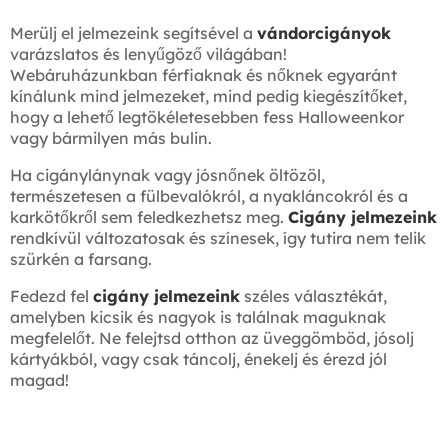
Merülj el jelmezeink segítsével a
vándorcigányok
varázslatos és lenyűgöző világában!
Webáruházunkban férfiaknak és nőknek egyaránt
kínálunk mind jelmezeket, mind pedig kiegészítőket,
hogy a lehető legtökéletesebben fess Halloweenkor
vagy bármilyen más bulin.
Ha cigánylánynak vagy jósnőnek öltözöl,
természetesen a fülbevalókról, a nyakláncokról és a
karkötőkről sem feledkezhetsz meg.
Cigány jelmezeink
rendkívül változatosak és színesek, így tutira nem telik
szürkén a farsang.
Fedezd fel
cigány jelmezeink
széles választékát,
amelyben kicsik és nagyok is találnak maguknak
megfelelőt. Ne felejtsd otthon az üveggömböd, jósolj
kártyákból, vagy csak táncolj, énekelj és érezd jól
magad!