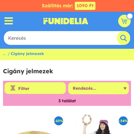
Szállítás már:
1090 Ft
...
Cigány jelmezek
Cigány jelmezek
Filter
3
találat
-10%
-34%