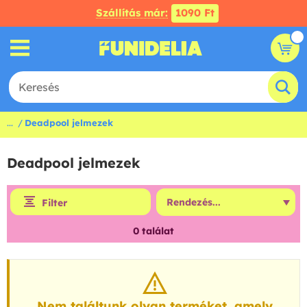
Szállítás már:
1090 Ft
...
Deadpool jelmezek
Deadpool jelmezek
Filter
0
találat
Nem találtunk olyan terméket, amely