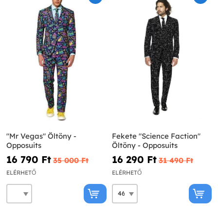
"Mr Vegas" Öltöny -
Fekete "Science Faction"
Opposuits
Öltöny - Opposuits
16 790 Ft‎
16 290 Ft‎
35 000 Ft‎
31 490 Ft‎
ELÉRHETŐ
ELÉRHETŐ