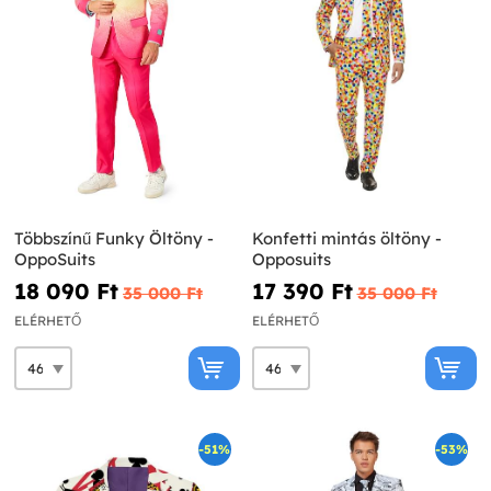
Többszínű Funky Öltöny -
Konfetti mintás öltöny -
OppoSuits
Opposuits
18 090 Ft‎
17 390 Ft‎
35 000 Ft‎
35 000 Ft‎
ELÉRHETŐ
ELÉRHETŐ
-51%
-53%