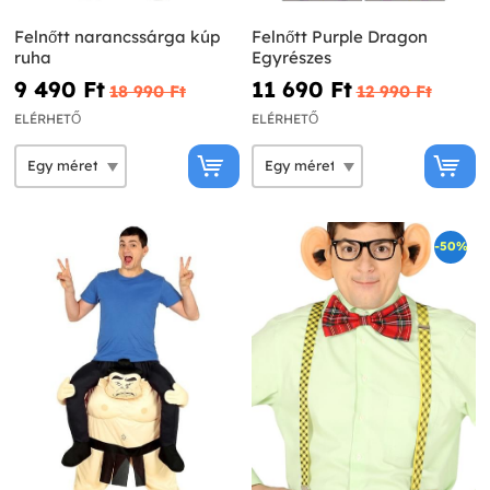
Felnőtt narancssárga kúp
Felnőtt Purple Dragon
ruha
Egyrészes
9 490 Ft‎
11 690 Ft‎
18 990 Ft‎
12 990 Ft‎
ELÉRHETŐ
ELÉRHETŐ
-50%