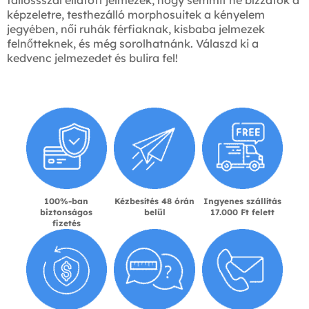
fallossszal ellátott jelmezek, hogy semmit ne bízzatok a
képzeletre, testhezálló morphosuitek a kényelem
jegyében, női ruhák férfiaknak, kisbaba jelmezek
felnőtteknek, és még sorolhatnánk. Válaszd ki a
kedvenc jelmezedet és bulira fel!
100%-ban
Kézbesítés 48 órán
Ingyenes szállítás
biztonságos
belül
17.000 Ft felett
fizetés