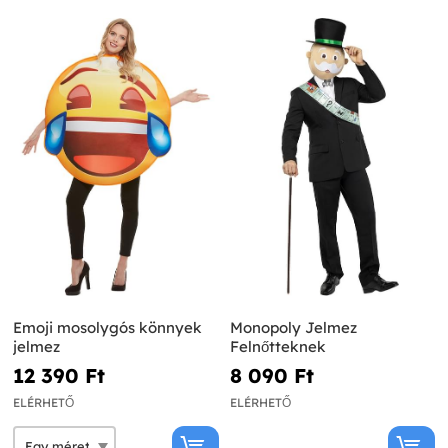
Emoji mosolygós könnyek
Monopoly Jelmez
jelmez
Felnőtteknek
12 390 Ft‎
8 090 Ft‎
ELÉRHETŐ
ELÉRHETŐ