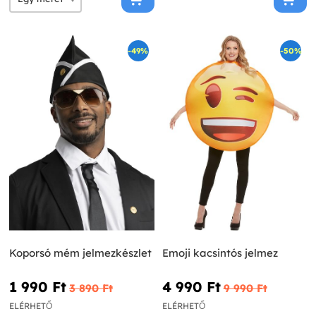
-49%
-50%
Koporsó mém jelmezkészlet
Emoji kacsintós jelmez
1 990 Ft‎
4 990 Ft‎
3 890 Ft‎
9 990 Ft‎
ELÉRHETŐ
ELÉRHETŐ