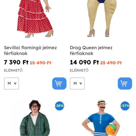
Sevillai flamingó jelmez
Drag Queen jelmez
férfiaknak
férfiaknak
7 390 Ft‎
14 090 Ft‎
15 490 Ft‎
23 490 Ft‎
ELÉRHETŐ
ELÉRHETŐ
-28%
-57%