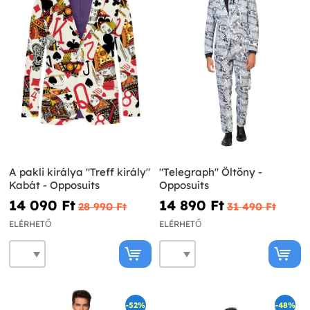
A pakli királya "Treff király"
"Telegraph" Öltöny -
Kabát - Opposuits
Opposuits
14 090 Ft‎
14 890 Ft‎
28 990 Ft‎
31 490 Ft‎
ELÉRHETŐ
ELÉRHETŐ
-52%
-48%