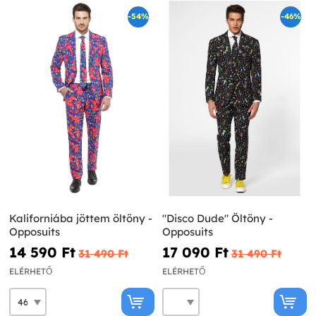
-54%
-46%
Kaliforniába jöttem öltöny -
"Disco Dude" Öltöny -
Opposuits
Opposuits
14 590 Ft‎
17 090 Ft‎
31 490 Ft‎
31 490 Ft‎
ELÉRHETŐ
ELÉRHETŐ