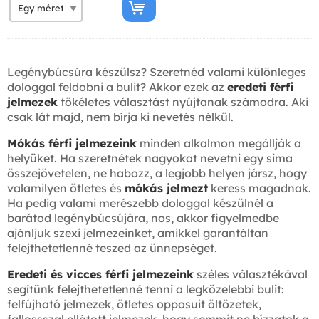
Legénybúcsúra készülsz? Szeretnéd valami különleges
dologgal feldobni a bulit? Akkor ezek az
eredeti férfi
jelmezek
tökéletes választást nyújtanak számodra. Aki
csak lát majd, nem bírja ki nevetés nélkül.
Mókás férfi jelmezeink
minden alkalmon megállják a
helyüket. Ha szeretnétek nagyokat nevetni egy sima
összejövetelen, ne habozz, a legjobb helyen jársz, hogy
valamilyen ötletes és
mókás jelmezt
keress magadnak.
Ha pedig valami merészebb dologgal készülnél a
barátod legénybúcsújára, nos, akkor figyelmedbe
ajánljuk szexi jelmezeinket, amikkel garantáltan
felejthetetlenné teszed az ünnepséget.
Eredeti és vicces férfi jelmezeink
széles választékával
segítünk felejthetetlenné tenni a legközelebbi bulit:
felfújható jelmezek, ötletes opposuit öltözetek,