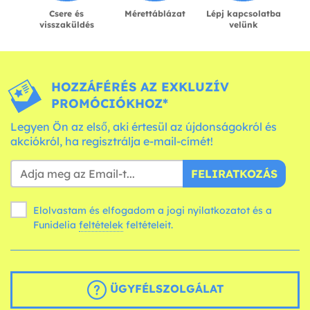
Csere és
Mérettáblázat
Lépj kapcsolatba
visszaküldés
velünk
HOZZÁFÉRÉS AZ EXKLUZÍV
PROMÓCIÓKHOZ*
Legyen Ön az első, aki értesül az újdonságokról és
akciókról, ha regisztrálja e-mail-címét!
FELIRATKOZÁS
Elolvastam és elfogadom a jogi nyilatkozatot és a
Funidelia
feltételek
feltételeit.
ÜGYFÉLSZOLGÁLAT