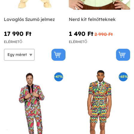
Lovaglós Szumó jelmez
Nerd kit felnőtteknek
17 990 Ft‎
1 490 Ft‎
2 990 Ft‎
ELÉRHETŐ
ELÉRHETŐ
-47%
-65%