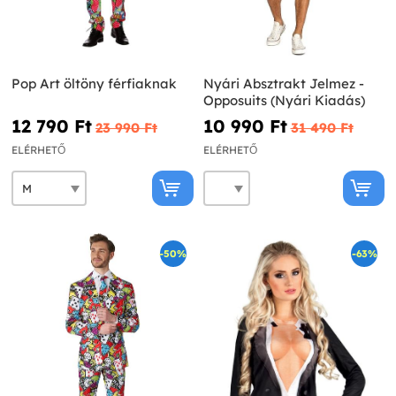
Pop Art öltöny férfiaknak
Nyári Absztrakt Jelmez -
Opposuits (Nyári Kiadás)
12 790 Ft‎
10 990 Ft‎
23 990 Ft‎
31 490 Ft‎
ELÉRHETŐ
ELÉRHETŐ
-50%
-63%