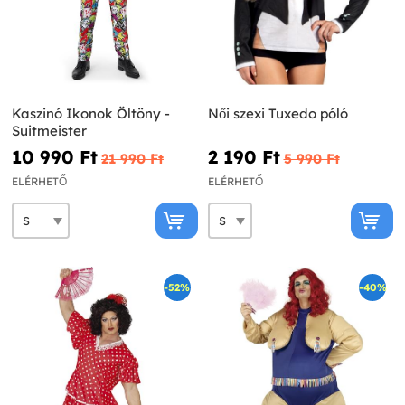
Kaszinó Ikonok Öltöny -
Női szexi Tuxedo póló
Suitmeister
10 990 Ft‎
2 190 Ft‎
21 990 Ft‎
5 990 Ft‎
ELÉRHETŐ
ELÉRHETŐ
-52%
-40%