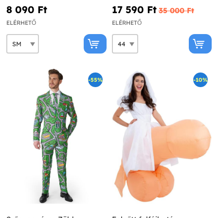
8 090 Ft‎
17 590 Ft‎
35 000 Ft‎
ELÉRHETŐ
ELÉRHETŐ
-55%
-10%