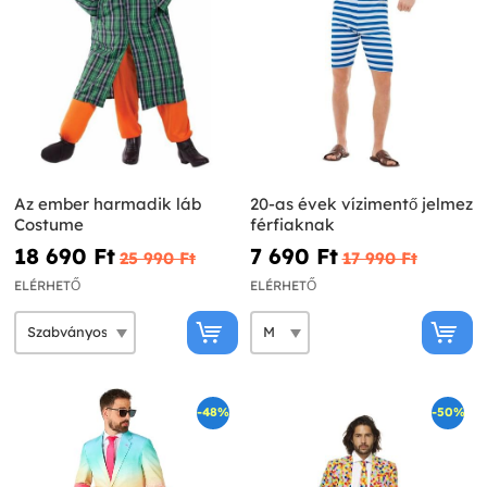
Az ember harmadik láb
20-as évek vízimentő jelmez
Costume
férfiaknak
18 690 Ft‎
7 690 Ft‎
25 990 Ft‎
17 990 Ft‎
ELÉRHETŐ
ELÉRHETŐ
-48%
-50%