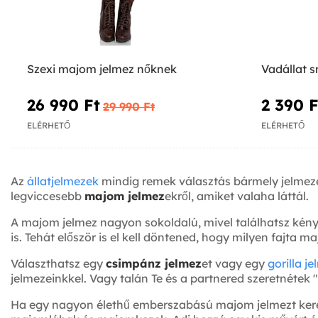
Szexi majom jelmez nőknek
Vadállat s
26 990 Ft‎
2 390 Ft
29 990 Ft‎
ELÉRHETŐ
ELÉRHETŐ
Az
állatjelmezek
mindig remek választás bármely jelmez
legviccesebb
majom jelmez
ekről, amiket valaha láttál.
A majom jelmez nagyon sokoldalú, mivel találhatsz kénye
is. Tehát először is el kell döntened, hogy milyen fajta
Választhatsz egy
csimpánz jelmez
et vagy egy
gorilla j
jelmezeinkkel. Vagy talán Te és a partnered szeretnétek 
Ha egy nagyon élethű emberszabású majom jelmezt keres