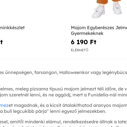
minkkészlet
Majom Egyberészes Jelm
Gyermekeknek
‎
6 190 Ft‎
ELÉRHETŐ
es ünnepségen, farsangon, Halloweenkor vagy legénybúcsú
lmes, meleg pizsama típusú majom jelmezt téli időre, de v
 majom szeretnél lenni, és ne aggódj, mert a Funidelia-nál 
elmez
et magadnak, és a kicsit átalakíthatod aranyos maj
"a buli legcukibb párja" lenni egyező jelmezekben.
el, amitől mindenki elámul, rendelkezésedre állnak a lat