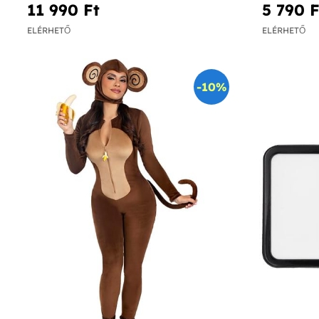
11 990 Ft‎
5 790 Ft
ELÉRHETŐ
ELÉRHETŐ
-10%