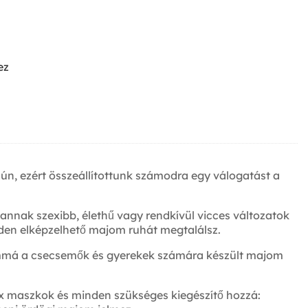
ez
n, ezért összeállítottunk számodra egy válogatást a
annak szexibb, élethű vagy rendkívül vicces változatok
minden elképzelhető majom ruhát megtalálsz.
ommá a csecsemők és gyerekek számára készült majom
ex maszkok és minden szükséges kiegészítő hozzá: