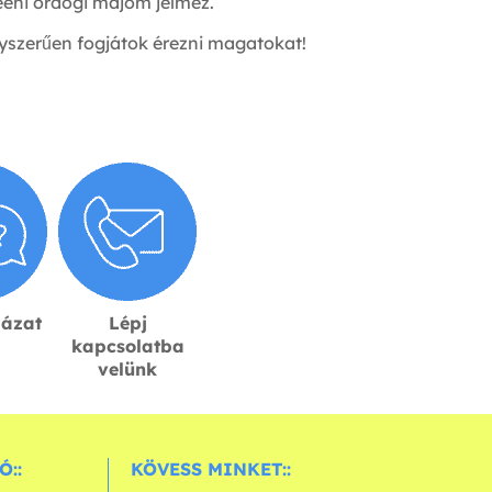
eni ördögi majom jelmez.
gyszerűen fogjátok érezni magatokat!
lázat
Lépj
kapcsolatba
velünk
Ó::
KÖVESS MINKET::