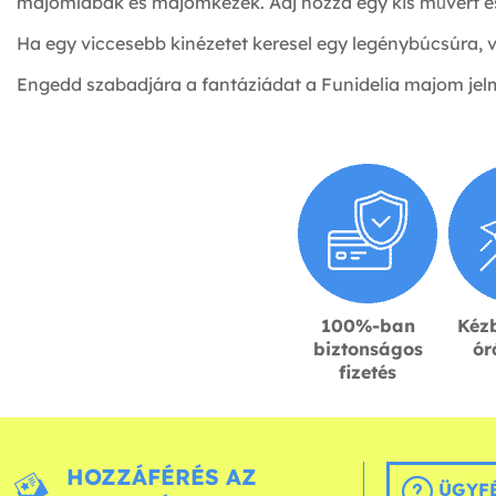
majomlábak és majomkezek. Adj hozzá egy kis művért és
Ha egy viccesebb kinézetet keresel egy legénybúcsúra, 
Engedd szabadjára a fantáziádat a Funidelia majom jel
100%-ban
Kézb
biztonságos
ór
fizetés
HOZZÁFÉRÉS AZ
ÜGYFÉ