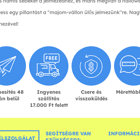
 hamis sebeket a jelmezedhez, és máris megvan a hallowe
vess egy pillantást a "majom-vállon ülős jelmezünk"re. Na
mezével!
esítés 48
Ingyenes
Csere és
Mérettáb
án belül
szállítás
visszaküldés
17.000 Ft felett
SEGÍTSÉGRE VAN
INFORMÁCI
LSZOLGÁLAT
SZÜKSÉGED?: