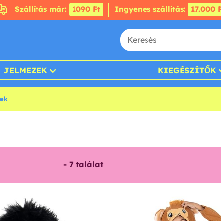
Szállítás már:
1090 Ft
Ingyenes szállítás:
17.000 F
JELMEZEK
KIEGÉSZÍTŐK
ek
-
7
találat