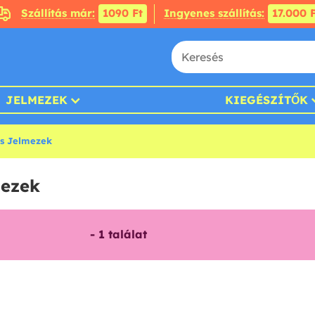
Szállítás már:
1090 Ft
Ingyenes szállítás:
17.000 F
JELMEZEK
KIEGÉSZÍTŐK
s Jelmezek
mezek
-
1
találat