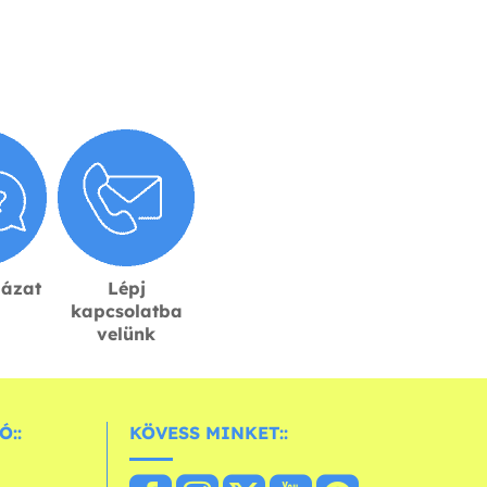
lázat
Lépj
kapcsolatba
velünk
Ó::
KÖVESS MINKET::