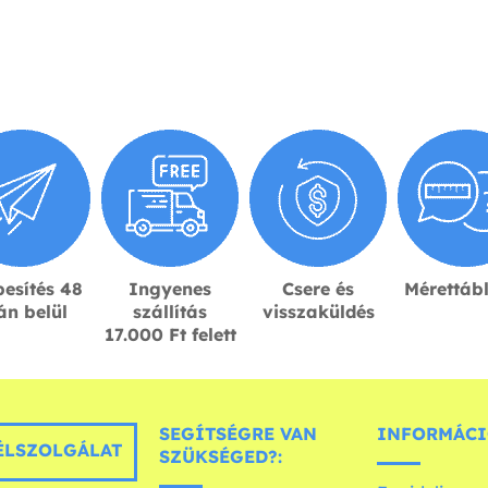
esítés 48
Ingyenes
Csere és
Mérettáb
án belül
szállítás
visszaküldés
17.000 Ft felett
SEGÍTSÉGRE VAN
INFORMÁCI
LSZOLGÁLAT
SZÜKSÉGED?: