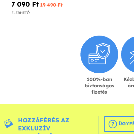
7 090 Ft‎
19 490 Ft‎
ELÉRHETŐ
100%-ban
Kézb
biztonságos
ór
fizetés
HOZZÁFÉRÉS AZ
ÜGYFÉ
EXKLUZÍV