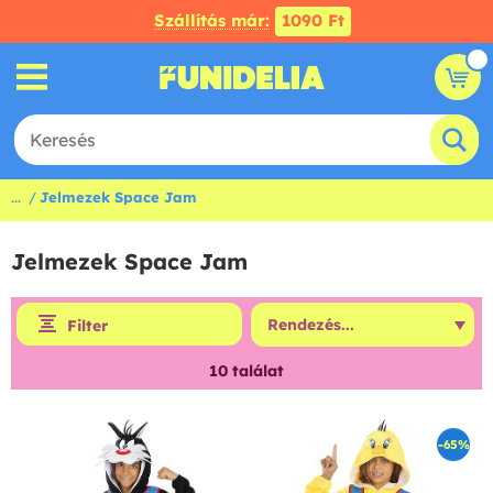
Szállítás már:
1090 Ft
...
Jelmezek Space Jam
Jelmezek Space Jam
Filter
10
találat
-65%