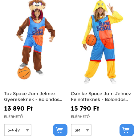
Taz Space Jam Jelmez
Csőrike Space Jam Jelmez
Gyerekeknek - Bolondos
Felnőtteknek - Bolondos
Dallamok
Dallamok
13 890 Ft‎
15 790 Ft‎
ELÉRHETŐ
ELÉRHETŐ