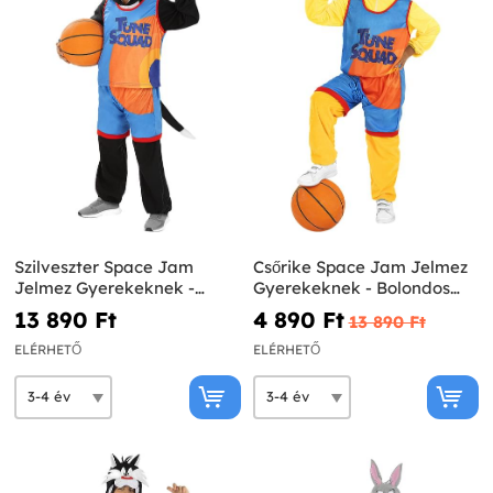
Szilveszter Space Jam
Csőrike Space Jam Jelmez
Jelmez Gyerekeknek -
Gyerekeknek - Bolondos
Bolondos Dallamok
Dallamok
13 890 Ft‎
4 890 Ft‎
13 890 Ft‎
ELÉRHETŐ
ELÉRHETŐ