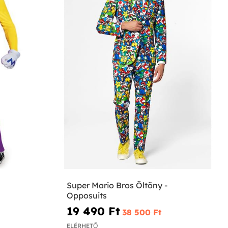
Super Mario Bros Öltöny -
Opposuits
19 490 Ft‎
38 500 Ft‎
ELÉRHETŐ