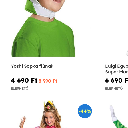
Yoshi Sapka fiúnak
Luigi Egyb
Super Mari
4 690 Ft‎
6 690 F
8 990 Ft‎
ELÉRHETŐ
ELÉRHETŐ
-44%