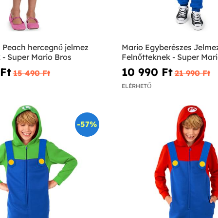
s Peach hercegnő jelmez
Mario Egyberészes Jelme
 - Super Mario Bros
Felnőtteknek - Super Mari
Ft‎
10 990 Ft‎
15 490 Ft‎
21 990 Ft‎
ELÉRHETŐ
-57%