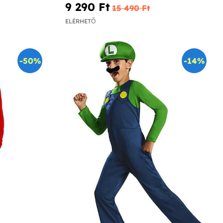
9 290 Ft‎
15 490 Ft‎
ELÉRHETŐ
-50%
-14%