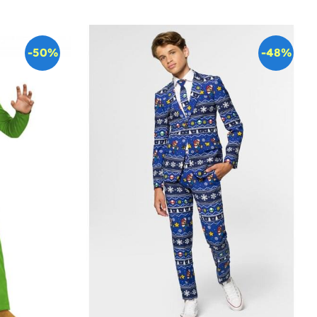
-50%
-48%