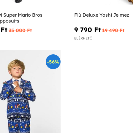
i Super Mario Bros
Fiú Deluxe Yoshi Jelmez
Opposuits
Ft‎
9 790 Ft‎
35 000 Ft‎
19 490 Ft‎
ELÉRHETŐ
-56%