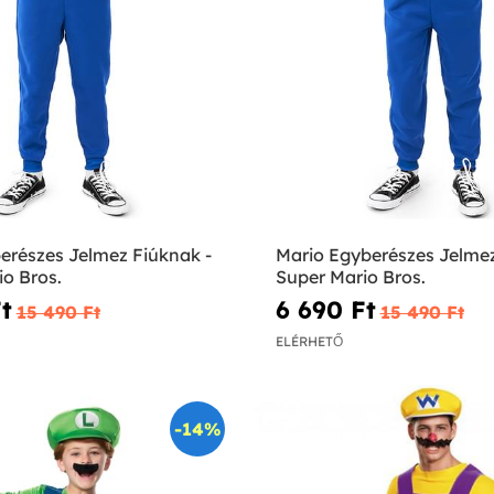
erészes Jelmez Fiúknak -
Mario Egyberészes Jelmez
o Bros.
Super Mario Bros.
t‎
6 690 Ft‎
15 490 Ft‎
15 490 Ft‎
ELÉRHETŐ
-14%