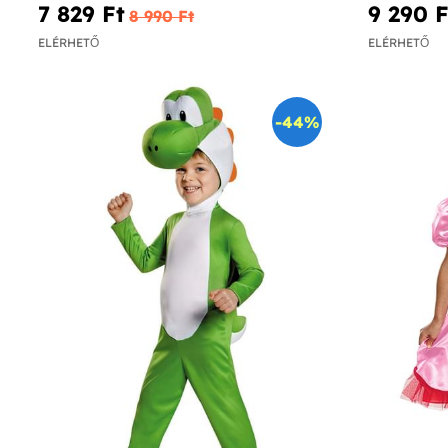
7 829 Ft‎
9 290 Ft
8 990 Ft‎
ELÉRHETŐ
ELÉRHETŐ
-44%