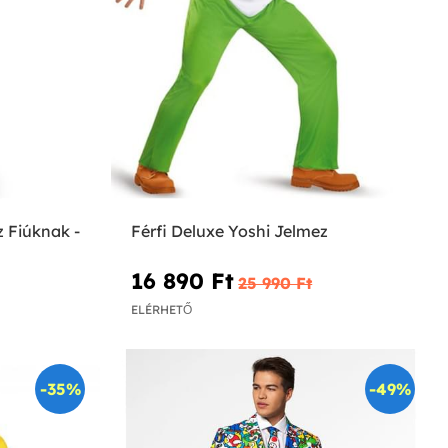
 Fiúknak -
Férfi Deluxe Yoshi Jelmez
16 890 Ft‎
25 990 Ft‎
ELÉRHETŐ
-35%
-49%