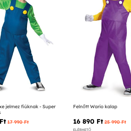
xe jelmez fiúknak - Super
Felnőtt Wario kalap
s
Ft‎
16 890 Ft‎
17 990 Ft‎
25 990 Ft‎
ELÉRHETŐ