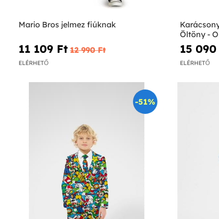
Mario Bros jelmez fiúknak
Karácsony
Öltöny - 
11 109 Ft‎
15 090 
12 990 Ft‎
ELÉRHETŐ
ELÉRHETŐ
-51%