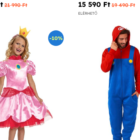
‎
15 590 Ft‎
21 990 Ft‎
19 490 Ft‎
ELÉRHETŐ
-10%