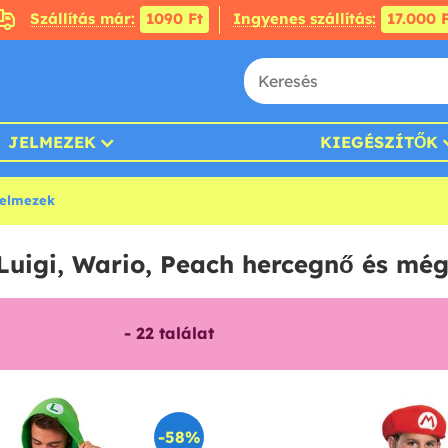
Szállítás már:
1090 Ft
Ingyenes szállítás:
17.000 F
JELMEZEK
KIEGÉSZÍTŐK
Jelmezek
 Luigi, Wario, Peach hercegnő és mé
-
22
találat
-58%