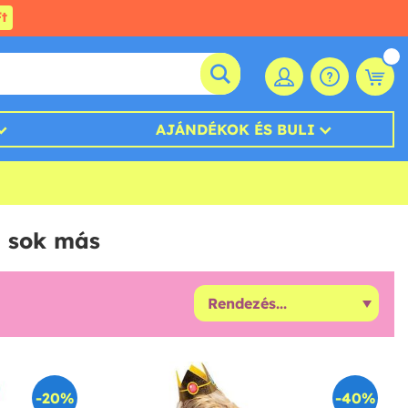
t
AJÁNDÉKOK ÉS BULI
g sok más
-20%
-40%