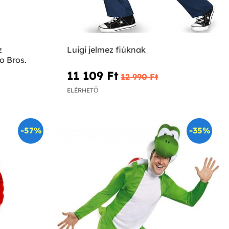
z
Luigi jelmez fiúknak
o Bros.
11 109 Ft‎
12 990 Ft‎
ELÉRHETŐ
-57%
-35%