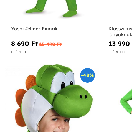
Yoshi Jelmez Fiúnak
Klassziku
lányoknak
8 690 Ft‎
13 990 
15 490 Ft‎
ELÉRHETŐ
ELÉRHETŐ
-48%