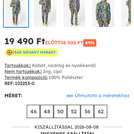
19 490 Ft‎
ELŐTT
38 500 FT‎
49%
CSAK NÉHÁNY MARADT
Tartozékok::
Kabát, nadrág és nyakkendő
Nem tartozékok::
Ing, cipő
Termék kompozíció:
100% Poliészter
REF: 102253-0
MÉRET:
Útmutató a méretekhez
46
48
50
52
56
62
KISZÁLLÍTÁSSAL 2026-08-08
INGYENES SZÁLLÍTÁS!