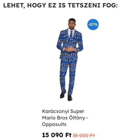
LEHET, HOGY EZ IS TETSZENI FOG:
-57%
Karácsonyi Super
Mario Bros Öltöny -
Opposuits
15 090 Ft‎
35 000 Ft‎