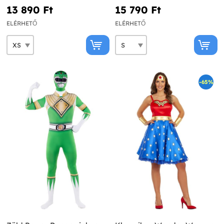
13 890 Ft‎
15 790 Ft‎
ELÉRHETŐ
ELÉRHETŐ
-65%