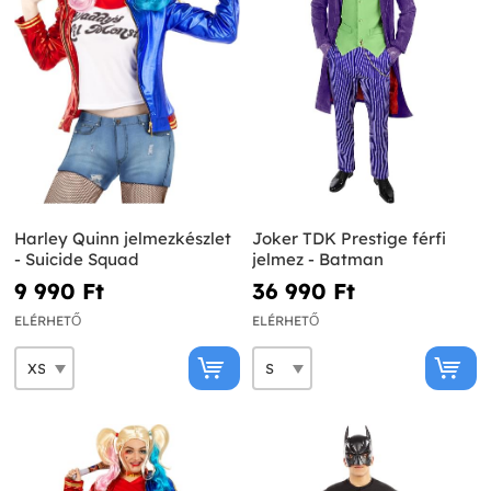
Harley Quinn jelmezkészlet
Joker TDK Prestige férfi
- Suicide Squad
jelmez - Batman
9 990 Ft‎
36 990 Ft‎
ELÉRHETŐ
ELÉRHETŐ