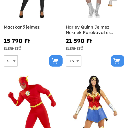
Macskanő jelmez
Harley Quinn Jelmez
Nőknek Parókával és
Felfújható Denevérrel -
15 790 Ft‎
21 590 Ft‎
Öngyilkos osztag
ELÉRHETŐ
ELÉRHETŐ