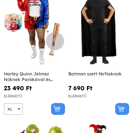
Harley Quinn Jelmez
Batman szett férfiaknak
Nőknek Parókával és
Felfújható Denevérrel Plus
23 490 Ft‎
7 690 Ft‎
Size - Öngyilkos osztag
ELÉRHETŐ
ELÉRHETŐ