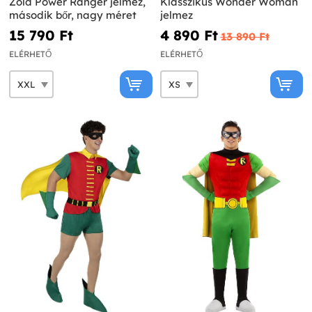
Zöld Power Ranger jelmez,
Klasszikus Wonder Woman
második bőr, nagy méret
jelmez
15 790 Ft‎
4 890 Ft‎
13 890 Ft‎
ELÉRHETŐ
ELÉRHETŐ