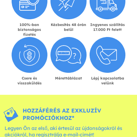
100%-ban
Kézbesítés 48 órán
Ingyenes szállítás
biztonságos
belül
17.000 Ft felett
fizetés
Csere és
Mérettáblázat
Lépj kapcsolatba
visszaküldés
velünk
HOZZÁFÉRÉS AZ EXKLUZÍV
PROMÓCIÓKHOZ*
Legyen Ön az első, aki értesül az újdonságokról és
akciókról, ha regisztrálja e-mail-címét!