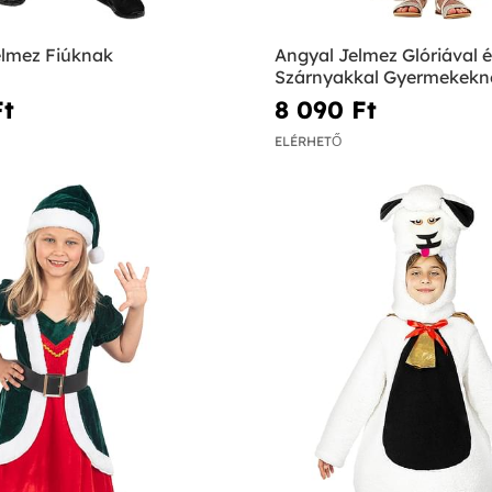
elmez Fiúknak
Angyal Jelmez Glóriával é
Szárnyakkal Gyermekekn
t‎
8 090 Ft‎
ELÉRHETŐ