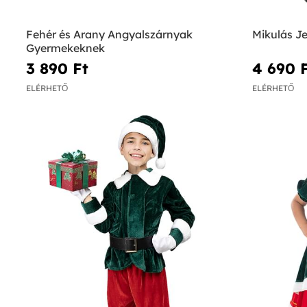
Fehér és Arany Angyalszárnyak
Mikulás J
Gyermekeknek
3 890 Ft‎
4 690 F
ELÉRHETŐ
ELÉRHETŐ