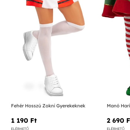
Fehér Hosszú Zokni Gyerekeknek
Manó Har
1 190 Ft‎
2 690 Ft
ELÉRHETŐ
ELÉRHETŐ