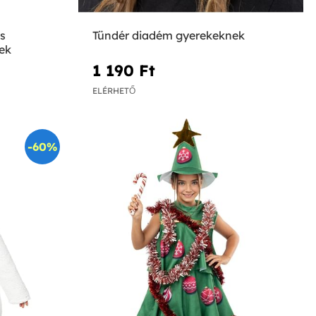
s
Tündér diadém gyerekeknek
ek
1 190 Ft‎
ELÉRHETŐ
-60%