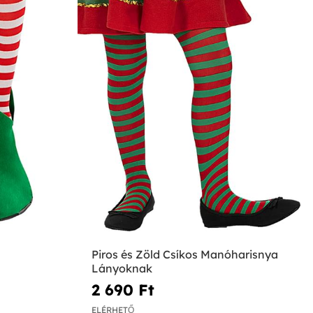
Piros és Zöld Csíkos Manóharisnya
Lányoknak
2 690 Ft‎
ELÉRHETŐ