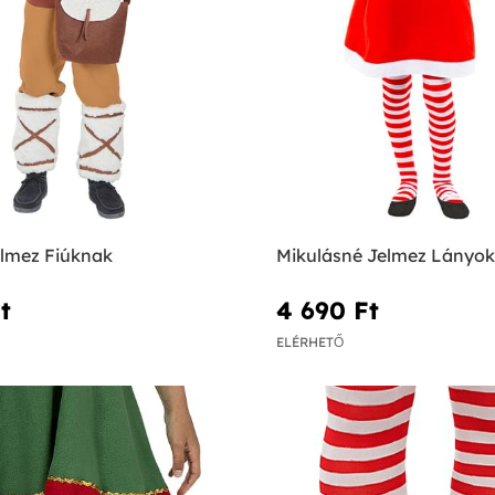
elmez Fiúknak
Mikulásné Jelmez Lányo
‎
4 690 Ft‎
ELÉRHETŐ