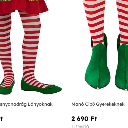
isnyanadrág Lányoknak
Manó Cipő Gyerekeknek
‎
2 690 Ft‎
ELÉRHETŐ