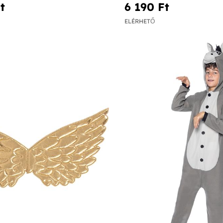
‎
6 190 Ft‎
ELÉRHETŐ