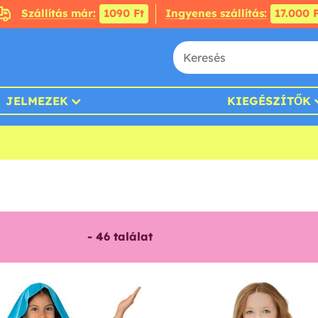
Szállítás már:
1090 Ft
Ingyenes szállítás:
17.000 F
JELMEZEK
KIEGÉSZÍTŐK
-
46
találat