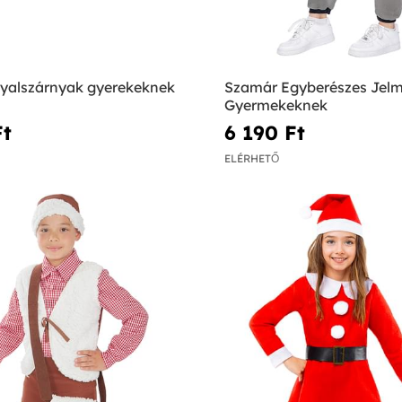
yalszárnyak gyerekeknek
Szamár Egyberészes Jel
Gyermekeknek
t‎
6 190 Ft‎
ELÉRHETŐ