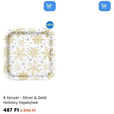
-65%
8 tányér - Silver & Gold
Holiday hópelyhek
487 Ft‎
1 390 Ft‎