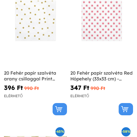
20 Fehér papír szalvéta
20 Fehér papír szalvéta Red
arany csillaggal Print
Hópehely (33x33 cm) -
(33x33 cm)
Merry Xmas Collection
396 Ft‎
347 Ft‎
990 Ft‎
990 Ft‎
ELÉRHETŐ
ELÉRHETŐ
-65%
-58%