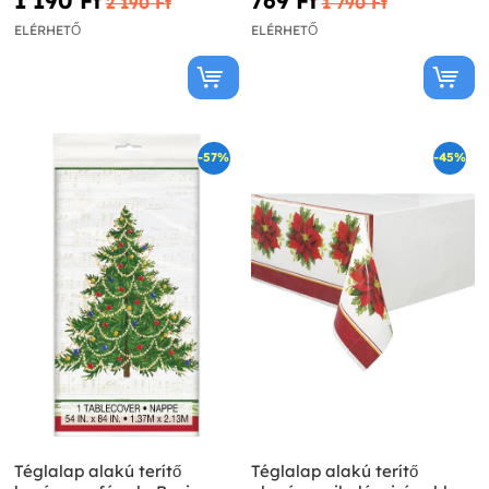
1 190 Ft‎
769 Ft‎
2 190 Ft‎
1 790 Ft‎
ELÉRHETŐ
ELÉRHETŐ
-57%
-45%
Téglalap alakú terítő
Téglalap alakú terítő