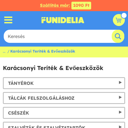
Szállítás már:
1090 Ft
...
Karácsonyi Teríték & Evőeszközök
Karácsonyi Teríték & Evőeszközök
TÁNYÉROK
TÁLCÁK FELSZOLGÁLÁSHOZ
CSÉSZÉK
SZALVÉTÁK ÉS SZALVÉTATARTÓK