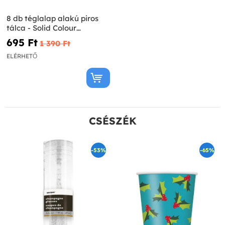
8 db téglalap alakú piros
tálca - Solid Colour
Tableware
695 Ft‎
1 390 Ft‎
ELÉRHETŐ
CSÉSZÉK
-53%
-65%