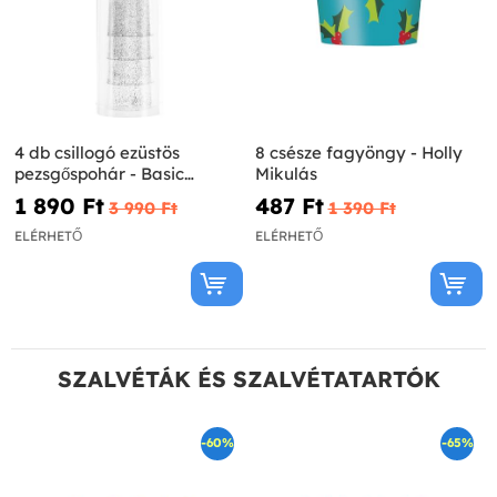
4 db csillogó ezüstös
8 csésze fagyöngy - Holly
pezsgőspohár - Basic
Mikulás
Christmas
1 890 Ft‎
487 Ft‎
3 990 Ft‎
1 390 Ft‎
ELÉRHETŐ
ELÉRHETŐ
SZALVÉTÁK ÉS SZALVÉTATARTÓK
-60%
-65%