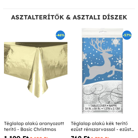
ASZTALTERÍTŐK & ASZTALI DÍSZEK
-46%
-57%
Téglalap alakú aranyozott
Téglalap alakú kék terítő
terítő - Basic Christmas
ezüst rénszarvassal - ezüst
hópehely karácsony