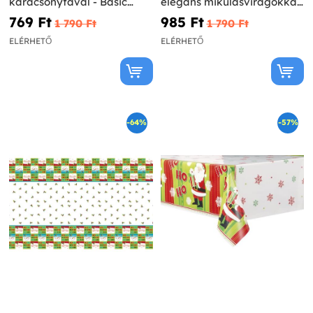
karácsonyfával - Basic
elegáns mikulásvirágokkal
Christmas
- Holly Poinsettia
769 Ft‎
985 Ft‎
1 790 Ft‎
1 790 Ft‎
ELÉRHETŐ
ELÉRHETŐ
-64%
-57%