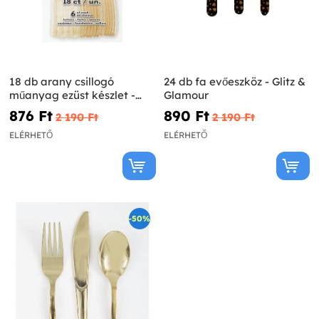
18 db arany csillogó
24 db fa evőeszköz - Glitz &
műanyag ezüst készlet -
Glamour
Basic Christmas
876 Ft‎
890 Ft‎
2 190 Ft‎
2 190 Ft‎
ELÉRHETŐ
ELÉRHETŐ
-50%