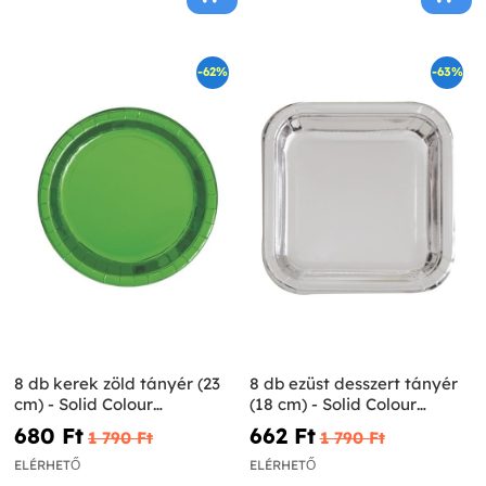
-62%
-63%
8 db kerek zöld tányér (23
8 db ezüst desszert tányér
cm) - Solid Colour
(18 cm) - Solid Colour
Tableware
Tableware
680 Ft‎
662 Ft‎
1 790 Ft‎
1 790 Ft‎
ELÉRHETŐ
ELÉRHETŐ