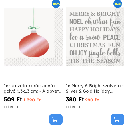
-63%
-62%
16 szalvéta karácsonyfa
16 Merry & Bright szalvéta -
golyó (13x13 cm) - Alapvető
Silver & Gold Holiday
karácsony
hópelyhek
509 Ft‎
380 Ft‎
1 390 Ft‎
990 Ft‎
ELÉRHETŐ
ELÉRHETŐ