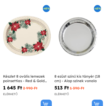
-45%
-63%
Készlet 8 ovális lemezek
8 ezüst színű kis tányér (18
poinsettias - Red & Gold
cm) - Alap színek vonala
Poinsettia
1 645 Ft‎
513 Ft‎
2 990 Ft‎
1 390 Ft‎
ELÉRHETŐ
ELÉRHETŐ