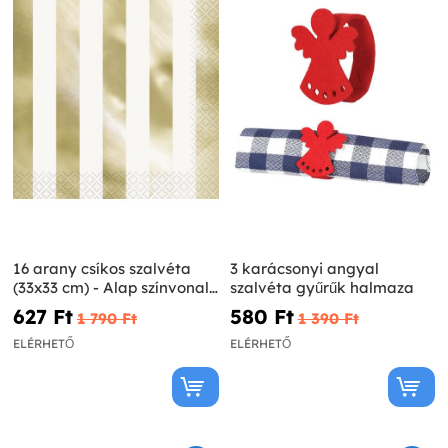
16 arany csíkos szalvéta
3 karácsonyi angyal
(33x33 cm) - Alap színvonalú
szalvéta gyűrűk halmaza
vonal
627 Ft‎
580 Ft‎
1 790 Ft‎
1 390 Ft‎
ELÉRHETŐ
ELÉRHETŐ