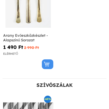
Arany Evőeszközkészlet -
Alapszínű Sorozat
1 490 Ft‎
2 990 Ft‎
ELÉRHETŐ
SZÍVÓSZÁLAK
-65%