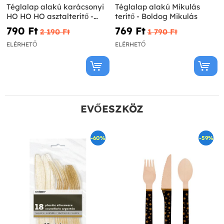
Téglalap alakú karácsonyi
Téglalap alakú Mikulás
HO HO HO asztalterítő -
terítő - Boldog Mikulás
Holly Santa
790 Ft‎
769 Ft‎
2 190 Ft‎
1 790 Ft‎
ELÉRHETŐ
ELÉRHETŐ
EVŐESZKÖZ
-60%
-59%