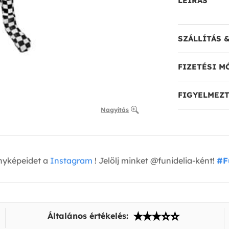
LEÍRÁS
SZÁLLÍTÁS 
FIZETÉSI M
FIGYELMEZT
Nagyítás
nyképeidet a
Instagram
! Jelölj minket @funidelia-ként!
#F
Általános értékelés: