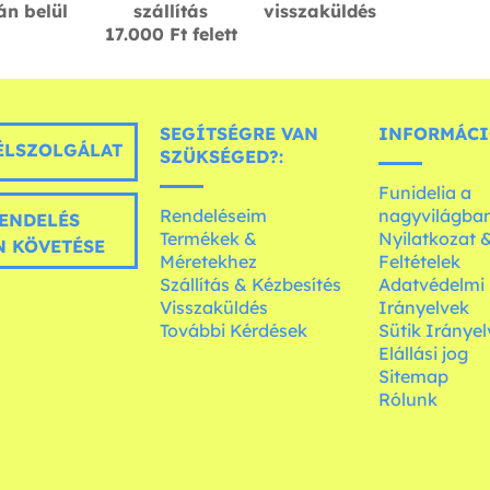
án belül
szállítás
visszaküldés
17.000 Ft felett
SEGÍTSÉGRE VAN
INFORMÁCI
LSZOLGÁLAT
SZÜKSÉGED?:
Funidelia a
Rendeléseim
nagyvilágba
ENDELÉS
Termékek &
Nyilatkozat 
 KÖVETÉSE
Méretekhez
Feltételek
Szállítás & Kézbesítés
Adatvédelmi
Visszaküldés
Irányelvek
További Kérdések
Sütik Irányel
Elállási jog
Sitemap
Rólunk