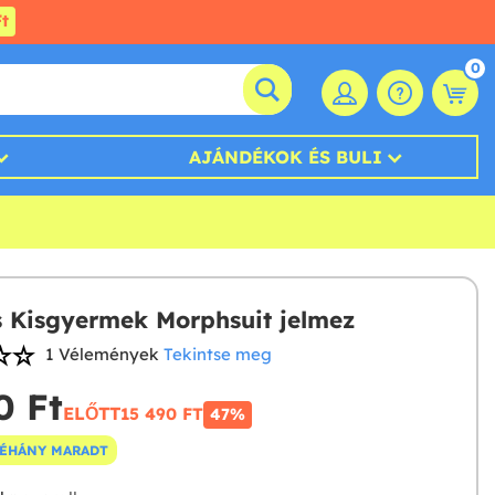
t
0
AJÁNDÉKOK ÉS BULI
 Kisgyermek Morphsuit jelmez
1 Vélemények
Tekintse meg
 Ft‎
ELŐTT
15 490 FT‎
47%
NÉHÁNY MARADT