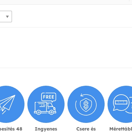
esítés 48
Ingyenes
Csere és
Mérettáb