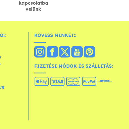
kapcsolatba
velünk
Ó::
KÖVESS MINKET::
n
&
FIZETÉSI MÓDOK ÉS SZÁLLÍTÁS:
ve