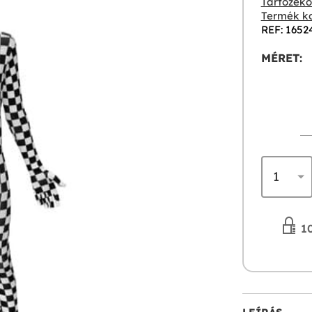
Tartozékok
Termék ko
REF: 1652
MÉRET:
10