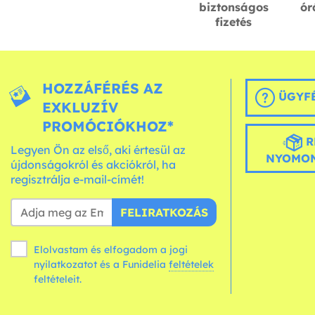
biztonságos
ór
fizetés
HOZZÁFÉRÉS AZ
ÜGYFÉ
EXKLUZÍV
PROMÓCIÓKHOZ*
R
Legyen Ön az első, aki értesül az
NYOMON
újdonságokról és akciókról, ha
regisztrálja e-mail-címét!
FELIRATKOZÁS
Elolvastam és elfogadom a jogi
nyilatkozatot és a Funidelia
feltételek
feltételeit.