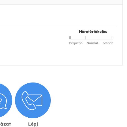
Méretértékelés
lázat
Lépj