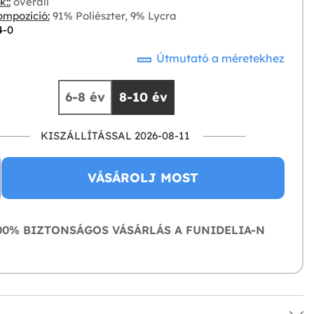
::
overall
mpozíció:
91% Poliészter, 9% Lycra
4-0
Útmutató a méretekhez
6-8 év
8-10 év
KISZÁLLÍTÁSSAL 2026-08-11
VÁSÁROLJ MOST
0% BIZTONSÁGOS VÁSÁRLÁS A FUNIDELIA-N