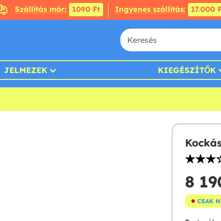
Szállítás már:
1090 Ft
Ingyenes szállítás:
17.000 F
JELMEZEK
KIEGÉSZÍTŐK
Kockás
8 190
CSAK 