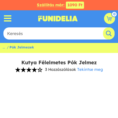
Szállítás már:
1090 Ft
0
...
Pók Jelmezek
Kutya Félelmetes Pók Jelmez
3 Hozzászólások
Tekintse meg