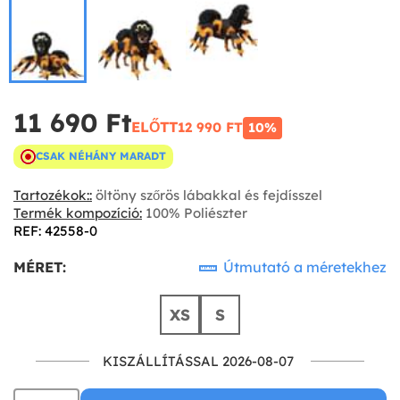
11 690 Ft‎
ELŐTT
12 990 FT‎
10%
CSAK NÉHÁNY MARADT
Tartozékok::
öltöny szőrös lábakkal és fejdísszel
Termék kompozíció:
100% Poliészter
REF: 42558-0
MÉRET:
Útmutató a méretekhez
XS
S
KISZÁLLÍTÁSSAL 2026-08-07