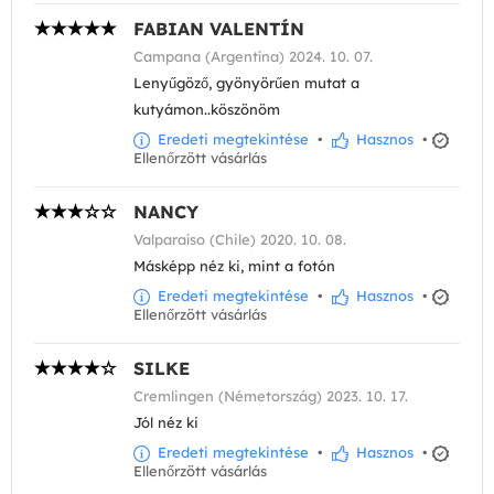
FABIAN VALENTÍN
Campana (Argentína) 2024. 10. 07.
Lenyűgöző, gyönyörűen mutat a
kutyámon..köszönöm
Eredeti megtekintése
•
Hasznos
•
Ellenőrzött vásárlás
NANCY
Valparaíso (Chile) 2020. 10. 08.
Másképp néz ki, mint a fotón
Eredeti megtekintése
•
Hasznos
•
Ellenőrzött vásárlás
SILKE
Cremlingen (Németország) 2023. 10. 17.
Jól néz ki
Eredeti megtekintése
•
Hasznos
•
Ellenőrzött vásárlás