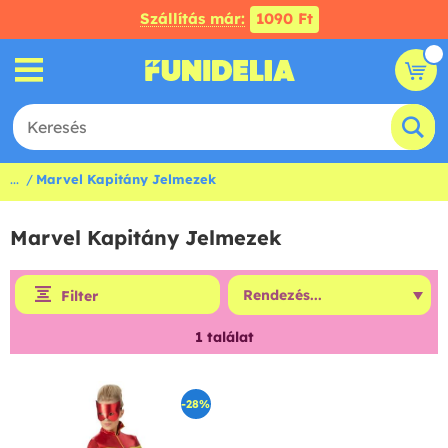
Szállítás már:
1090 Ft
...
Marvel Kapitány Jelmezek
Marvel Kapitány Jelmezek
Filter
1
találat
-28%