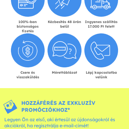
100%-ban
Kézbesítés 48 órán
Ingyenes szállítás
biztonságos
belül
17.000 Ft felett
fizetés
Csere és
Mérettáblázat
Lépj kapcsolatba
visszaküldés
velünk
HOZZÁFÉRÉS AZ EXKLUZÍV
PROMÓCIÓKHOZ*
Legyen Ön az első, aki értesül az újdonságokról és
akciókról, ha regisztrálja e-mail-címét!