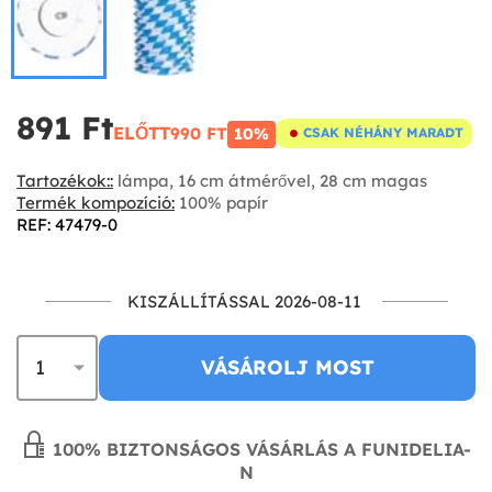
891 Ft‎
ELŐTT
990 FT‎
10%
CSAK NÉHÁNY MARADT
Tartozékok::
lámpa, 16 cm átmérővel, 28 cm magas
Termék kompozíció:
100% papír
REF: 47479-0
KISZÁLLÍTÁSSAL 2026-08-11
VÁSÁROLJ MOST
100% BIZTONSÁGOS VÁSÁRLÁS A FUNIDELIA-
N