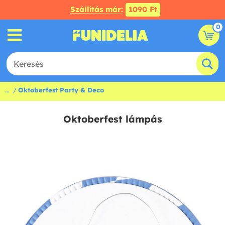
Szállítás már:
1090 Ft
0
...
Oktoberfest Party & Deco
Oktoberfest lámpás