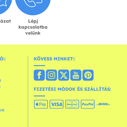
lázat
Lépj
kapcsolatba
velünk
Ó::
KÖVESS MINKET::
n
&
FIZETÉSI MÓDOK ÉS SZÁLLÍTÁS:
ve