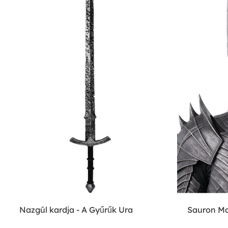
Nazgûl kardja - A Gyűrűk Ura
Sauron Ma