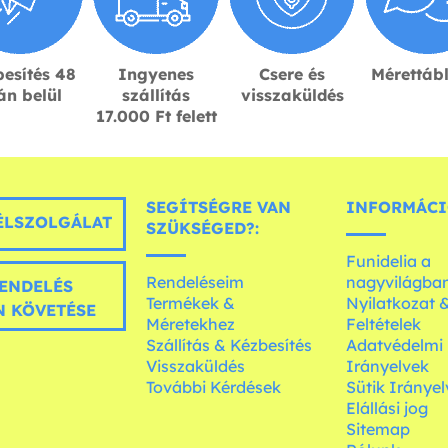
esítés 48
Ingyenes
Csere és
Mérettáb
án belül
szállítás
visszaküldés
17.000 Ft felett
SEGÍTSÉGRE VAN
INFORMÁCI
LSZOLGÁLAT
SZÜKSÉGED?:
Funidelia a
Rendeléseim
nagyvilágba
ENDELÉS
Termékek &
Nyilatkozat 
 KÖVETÉSE
Méretekhez
Feltételek
Szállítás & Kézbesítés
Adatvédelmi
Visszaküldés
Irányelvek
További Kérdések
Sütik Irányel
Elállási jog
Sitemap