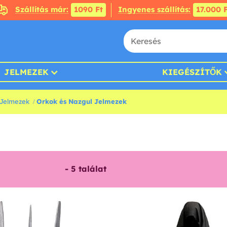
Szállítás már:
1090 Ft
Ingyenes szállítás:
17.000 F
JELMEZEK
KIEGÉSZÍTŐK
 Jelmezek
Orkok és Nazgul Jelmezek
-
5
találat