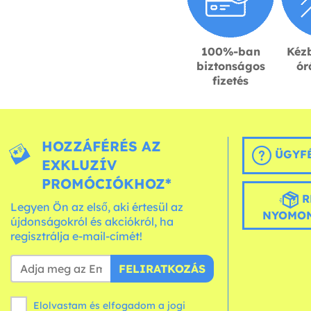
100%-ban
Kézb
biztonságos
ór
fizetés
HOZZÁFÉRÉS AZ
ÜGYFÉ
EXKLUZÍV
PROMÓCIÓKHOZ*
R
Legyen Ön az első, aki értesül az
NYOMON
újdonságokról és akciókról, ha
regisztrálja e-mail-címét!
FELIRATKOZÁS
Elolvastam és elfogadom a jogi