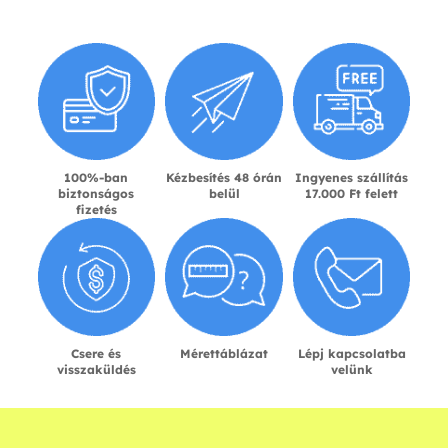
100%-ban
Kézbesítés 48 órán
Ingyenes szállítás
biztonságos
belül
17.000 Ft felett
fizetés
Csere és
Mérettáblázat
Lépj kapcsolatba
visszaküldés
velünk