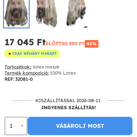
17 045 Ft‎
ELŐTT
30 990 FT‎
45%
CSAK NÉHÁNY MARADT
Tartozékok::
latex maszk
Termék kompozíció:
100% Latex
REF: 32081-0
KISZÁLLÍTÁSSAL 2026-08-11
INGYENES SZÁLLÍTÁS!
VÁSÁROLJ MOST