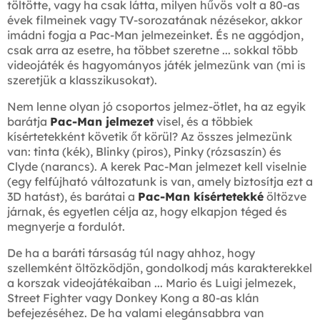
töltötte, vagy ha csak látta, milyen hűvös volt a 80-as
évek filmeinek vagy TV-sorozatának nézésekor, akkor
imádni fogja a Pac-Man jelmezeinket. És ne aggódjon,
csak arra az esetre, ha többet szeretne ... sokkal több
videojáték és hagyományos játék jelmezünk van (mi is
szeretjük a klasszikusokat).
Nem lenne olyan jó csoportos jelmez-ötlet, ha az egyik
barátja
Pac-Man jelmezet
visel, és a többiek
kísértetekként követik őt körül? Az összes jelmezünk
van: tinta (kék), Blinky (piros), Pinky (rózsaszín) és
Clyde (narancs). A kerek Pac-Man jelmezet kell viselnie
(egy felfújható változatunk is van, amely biztosítja ezt a
3D hatást), és barátai a
Pac-Man kísértetekké
öltözve
járnak, és egyetlen célja az, hogy elkapjon téged és
megnyerje a fordulót.
De ha a baráti társaság túl nagy ahhoz, hogy
szellemként öltözködjön, gondolkodj más karakterekkel
a korszak videojátékaiban ... Mario és Luigi jelmezek,
Street Fighter vagy Donkey Kong a 80-as klán
befejezéséhez. De ha valami elegánsabbra van