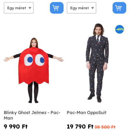
-49%
Blinky Ghost Jelmez - Pac-
Pac-Man OppoSuit
Man
9 990 Ft‎
19 790 Ft‎
38 500 Ft‎