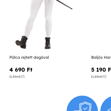
Pálca rejtett dagával
Baljós Har
4 690 Ft‎
5 190 Ft
ELÉRHETŐ
ELÉRHETŐ