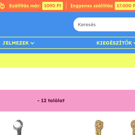
Szállítás már:
1090 Ft
Ingyenes szállítás:
17.000 F
JELMEZEK
KIEGÉSZÍTŐK
-
12
találat