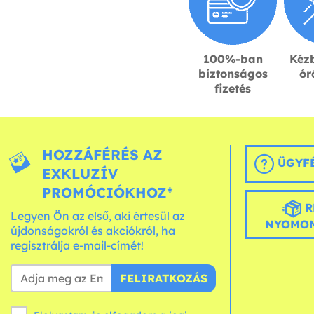
100%-ban
Kézb
biztonságos
ór
fizetés
HOZZÁFÉRÉS AZ
ÜGYFÉ
EXKLUZÍV
PROMÓCIÓKHOZ*
R
Legyen Ön az első, aki értesül az
NYOMON
újdonságokról és akciókról, ha
regisztrálja e-mail-címét!
FELIRATKOZÁS