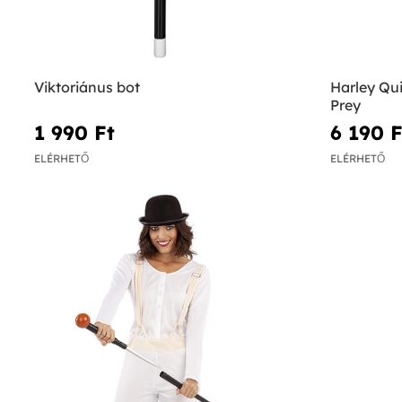
Viktoriánus bot
Harley Qui
Prey
1 990 Ft‎
6 190 Ft
ELÉRHETŐ
ELÉRHETŐ