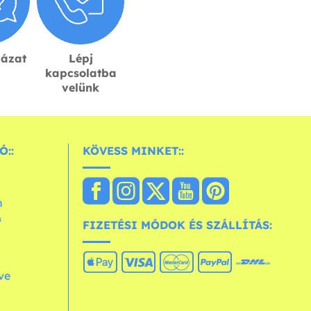
lázat
Lépj
kapcsolatba
velünk
Ó::
KÖVESS MINKET::
n
&
FIZETÉSI MÓDOK ÉS SZÁLLÍTÁS:
ve