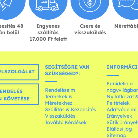
esítés 48
Ingyenes
Csere és
Mérettáb
án belül
szállítás
visszaküldés
17.000 Ft felett
SEGÍTSÉGRE VAN
INFORMÁCI
LSZOLGÁLAT
SZÜKSÉGED?:
Funidelia a
Rendeléseim
nagyvilágba
ENDELÉS
Termékek &
Nyilatkozat 
 KÖVETÉSE
Méretekhez
Feltételek
Szállítás & Kézbesítés
Adatvédelmi
Visszaküldés
Irányelvek
További Kérdések
Sütik Irányel
Elállási jog
Sitemap