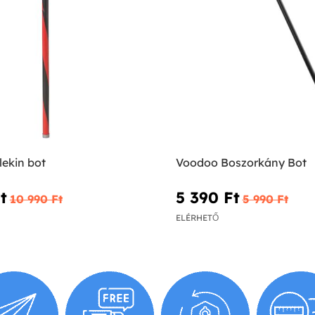
lekin bot
Voodoo Boszorkány Bot
‎
5 390 Ft‎
10 990 Ft‎
5 990 Ft‎
ELÉRHETŐ