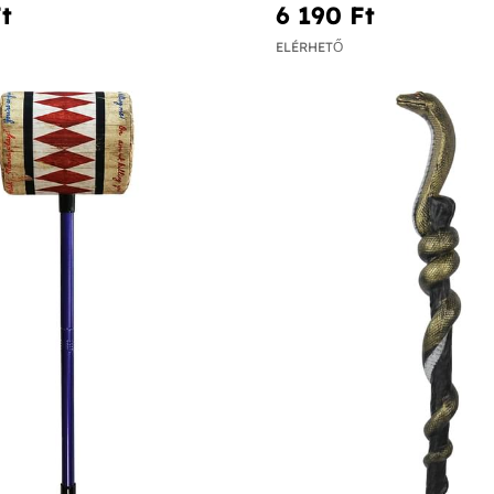
t‎
6 190 Ft‎
ELÉRHETŐ