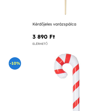
Kérdőjeles varázspálca
3 890 Ft‎
ELÉRHETŐ
-10%