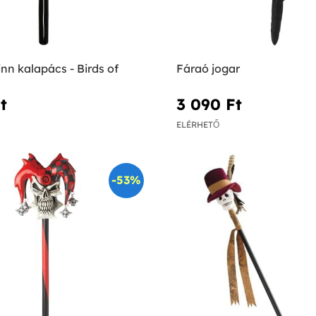
nn kalapács - Birds of
Fáraó jogar
‎
3 090 Ft‎
ELÉRHETŐ
-53%