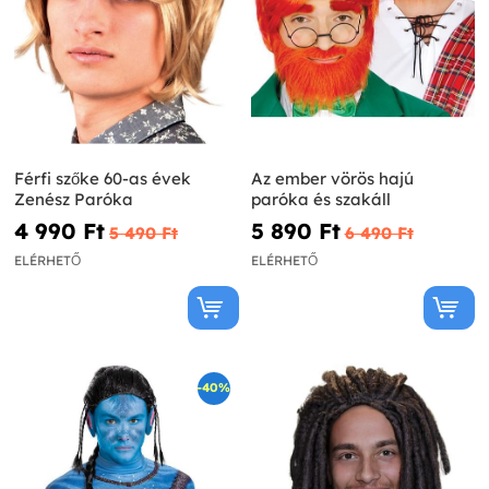
Férfi szőke 60-as évek
Az ember vörös hajú
Zenész Paróka
paróka és szakáll
4 990 Ft‎
5 890 Ft‎
5 490 Ft‎
6 490 Ft‎
ELÉRHETŐ
ELÉRHETŐ
-40%