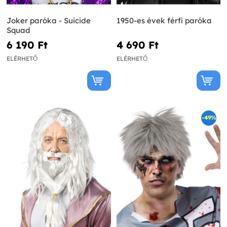
Joker paróka - Suicide
1950-es évek férfi paróka
Squad
6 190 Ft‎
4 690 Ft‎
ELÉRHETŐ
ELÉRHETŐ
-49%