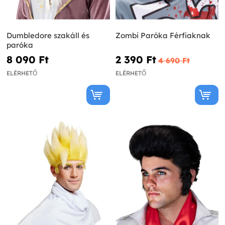
Dumbledore szakáll és
Zombi Paróka Férfiaknak
paróka
8 090 Ft‎
2 390 Ft‎
4 690 Ft‎
ELÉRHETŐ
ELÉRHETŐ