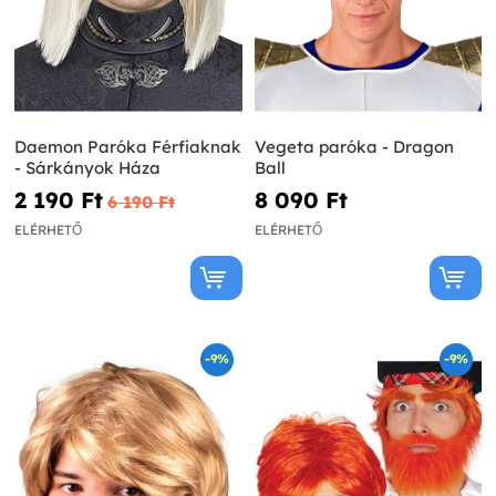
Daemon Paróka Férfiaknak
Vegeta paróka - Dragon
- Sárkányok Háza
Ball
2 190 Ft‎
8 090 Ft‎
6 190 Ft‎
ELÉRHETŐ
ELÉRHETŐ
-9%
-9%