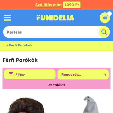
Szállítás már:
1090 Ft
...
Férfi Parókák
Férfi Parókák
Filter
32
találat