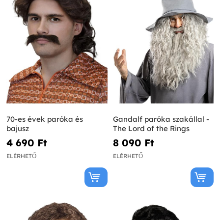
70-es évek paróka és
Gandalf paróka szakállal -
bajusz
The Lord of the Rings
4 690 Ft‎
8 090 Ft‎
ELÉRHETŐ
ELÉRHETŐ