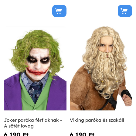
Joker paróka férfiaknak -
Viking paróka és szakáll
A sötét lovag
6 190 Ft‎
6 190 Ft‎