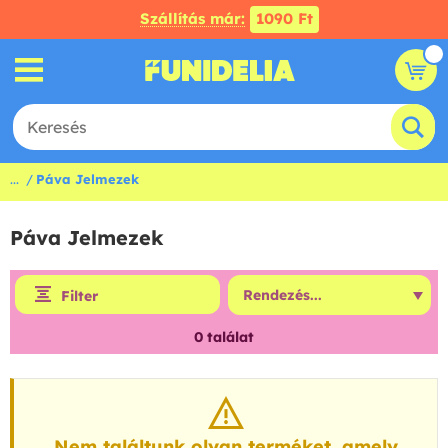
Szállítás már:
1090 Ft
...
Páva Jelmezek
Páva Jelmezek
Filter
0
találat
Nem találtunk olyan terméket, amely