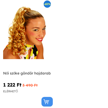
-65%
Női szőke göndör hajdarab
1 222 Ft‎
3 490 Ft‎
ELÉRHETŐ