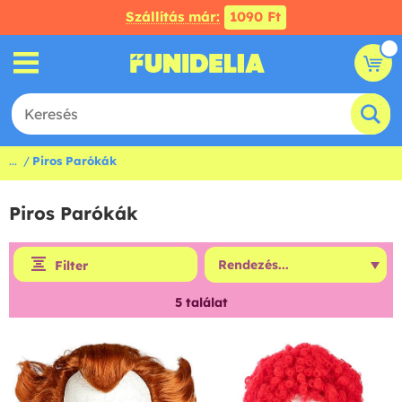
Szállítás már:
1090 Ft
...
Piros Parókák
Piros Parókák
Filter
5
találat