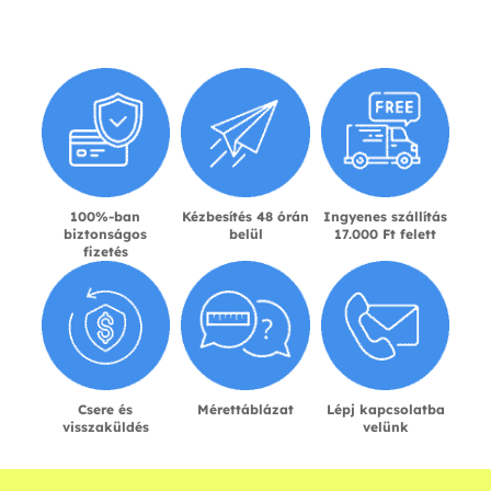
100%-ban
Kézbesítés 48 órán
Ingyenes szállítás
biztonságos
belül
17.000 Ft felett
fizetés
Csere és
Mérettáblázat
Lépj kapcsolatba
visszaküldés
velünk