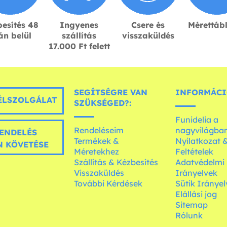
esítés 48
Ingyenes
Csere és
Mérettáb
án belül
szállítás
visszaküldés
17.000 Ft felett
SEGÍTSÉGRE VAN
INFORMÁCI
LSZOLGÁLAT
SZÜKSÉGED?:
Funidelia a
Rendeléseim
nagyvilágba
ENDELÉS
Termékek &
Nyilatkozat 
 KÖVETÉSE
Méretekhez
Feltételek
Szállítás & Kézbesítés
Adatvédelmi
Visszaküldés
Irányelvek
További Kérdések
Sütik Irányel
Elállási jog
Sitemap
Rólunk