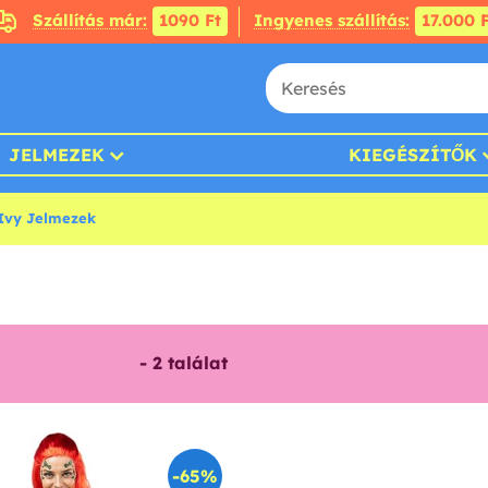
Szállítás már:
1090 Ft
Ingyenes szállítás:
17.000 F
JELMEZEK
KIEGÉSZÍTŐK
 Ivy Jelmezek
-
2
találat
-65%