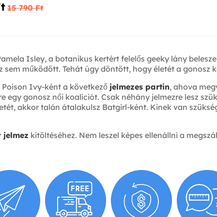
t‎
15 790 Ft‎
mela Isley, a botanikus kertért felelős geeky lány belesz
az sem működött. Tehát úgy döntött, hogy életét a gonosz k
el Poison Ivy-ként a következő
jelmezes partin
, ahova megy
re egy gonosz női koalíciót. Csak néhány jelmezre lesz s
detét, akkor talán átalakulsz Batgirl-ként. Kinek van szük
 jelmez
kitöltéséhez. Nem leszel képes ellenállni a megszá