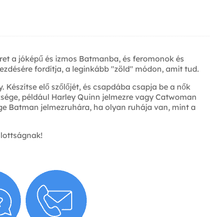
eret a jóképű és izmos Batmanba, és feromonok és
ezdésére fordítja, a leginkább "zöld" módon, amit tud.
. Készítse elő szőlőjét, és csapdába csapja be a nők
züksége, például Harley Quinn jelmezre vagy Catwoman
sége Batman jelmezruhára, ha olyan ruhája van, mint a
llottságnak!