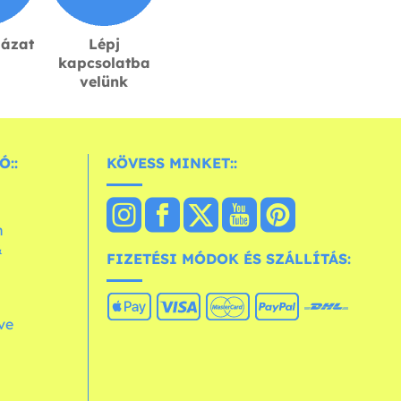
lázat
Lépj
kapcsolatba
velünk
Ó::
KÖVESS MINKET::
n
&
FIZETÉSI MÓDOK ÉS SZÁLLÍTÁS:
ve