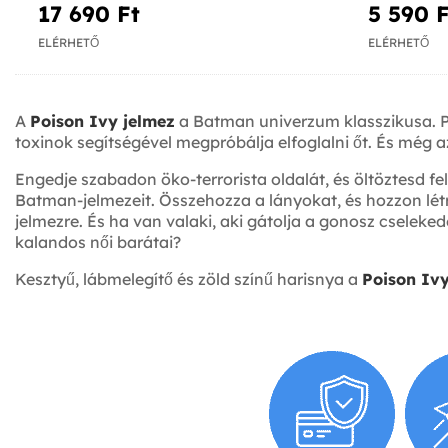
17 690 Ft‎
5 590 F
ELÉRHETŐ
ELÉRHETŐ
A
Poison Ivy jelmez
a Batman univerzum klasszikusa. Pa
toxinok segítségével megpróbálja elfoglalni őt. És még 
Engedje szabadon öko-terrorista oldalát, és öltöztesd f
Batman-jelmezeit. Összehozza a lányokat, és hozzon lét
jelmezre. És ha van valaki, aki gátolja a gonosz cseleke
kalandos női barátai?
Kesztyű, lábmelegítő és zöld színű harisnya a
Poison Ivy