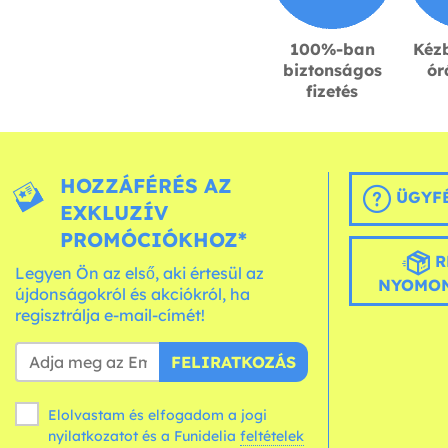
100%-ban
Kézb
biztonságos
ór
fizetés
HOZZÁFÉRÉS AZ
ÜGYFÉ
EXKLUZÍV
PROMÓCIÓKHOZ*
R
Legyen Ön az első, aki értesül az
NYOMON
újdonságokról és akciókról, ha
regisztrálja e-mail-címét!
FELIRATKOZÁS
Elolvastam és elfogadom a jogi
nyilatkozatot és a Funidelia
feltételek