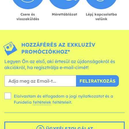
Csere és
Mérettáblázat
Lépj kapcsolatba
visszaküldés
velünk
HOZZÁFÉRÉS AZ EXKLUZÍV
PROMÓCIÓKHOZ*
Legyen Ön az első, aki értesül az újdonságokról és
akciókról, ha regisztrálja e-mail-címét!
FELIRATKOZÁS
Elolvastam és elfogadom a jogi nyilatkozatot és a
Funidelia
feltételek
feltételeit.
ÜGYFÉLSZOLGÁLAT