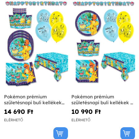
Pokémon prémium
Pokémon prémium
születésnapi buli kellékek
születésnapi buli kellékek 8
16 főnek
főnek
14 690 Ft‎
10 990 Ft‎
ELÉRHETŐ
ELÉRHETŐ