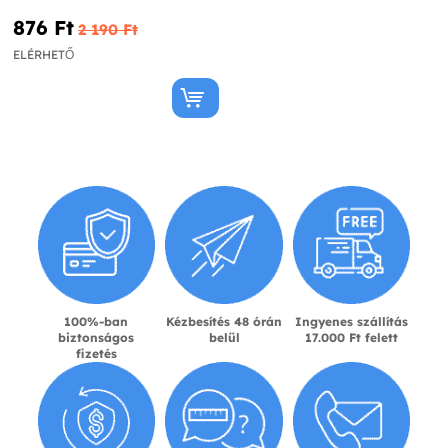
876 Ft‎
2 190 Ft‎
ELÉRHETŐ
100%-ban
Kézbesítés 48 órán
Ingyenes szállítás
biztonságos
belül
17.000 Ft felett
fizetés