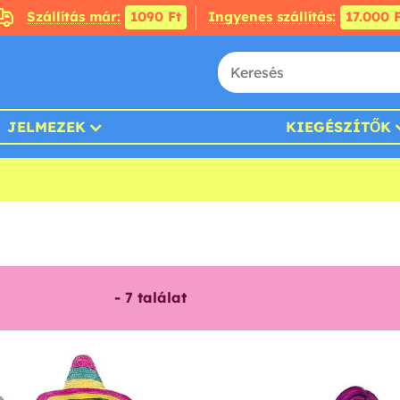
Szállítás már:
1090 Ft
Ingyenes szállítás:
17.000 F
JELMEZEK
KIEGÉSZÍTŐK
-
7
találat