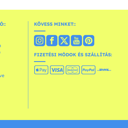
Ó::
KÖVESS MINKET::
n
&
FIZETÉSI MÓDOK ÉS SZÁLLÍTÁS:
ve