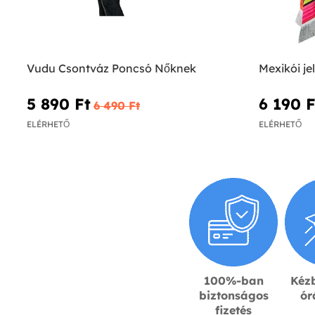
Vudu Csontváz Poncsó Nőknek
Mexikói je
5 890 Ft‎
6 190 Ft
6 490 Ft‎
ELÉRHETŐ
ELÉRHETŐ
100%-ban
Kézb
biztonságos
ór
fizetés