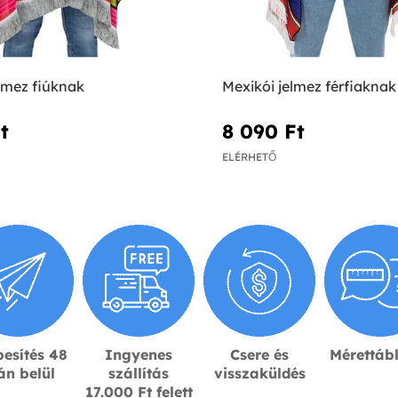
lmez fiúknak
Mexikói jelmez férfiaknak
‎
8 090 Ft‎
ELÉRHETŐ
esítés 48
Ingyenes
Csere és
Mérettáb
án belül
szállítás
visszaküldés
17.000 Ft felett