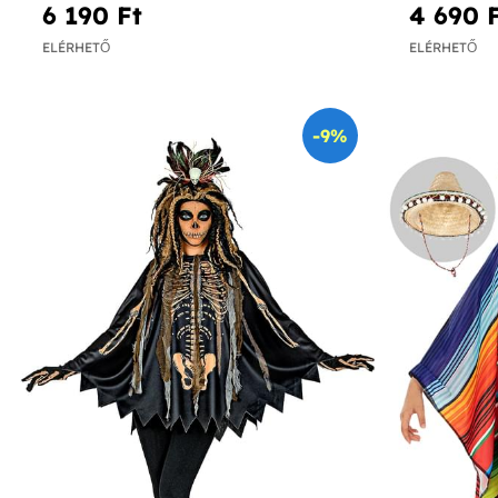
6 190 Ft‎
4 690 F
ELÉRHETŐ
ELÉRHETŐ
-9%