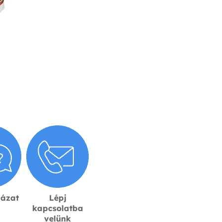
lázat
Lépj
kapcsolatba
velünk