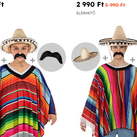
t‎
2 990 Ft‎
5 990 Ft‎
ELÉRHETŐ