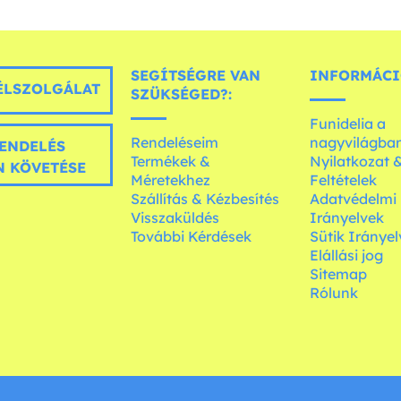
SEGÍTSÉGRE VAN
INFORMÁCI
LSZOLGÁLAT
SZÜKSÉGED?:
Funidelia a
Rendeléseim
nagyvilágba
ENDELÉS
Termékek &
Nyilatkozat 
 KÖVETÉSE
Méretekhez
Feltételek
Szállítás & Kézbesítés
Adatvédelmi
Visszaküldés
Irányelvek
További Kérdések
Sütik Irányel
Elállási jog
Sitemap
Rólunk