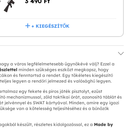
3 490 Ft‎
S
+ KIEGÉSZÍTŐK
 hogy a város legfélelmetesebb ügynökévé válj? Ezzel a
szlettel
minden szükséges eszközt megkapsz, hogy
tcákon és fenntartsd a rendet. Egy tökéletes kiegészítő
 teljes legyen a rendőri jelmezed és valósághű legyen.
artalmaz egy fekete és piros játék pisztolyt, ezüst
yitó mechanizmussal, zöld taktikai órát, azonosító táblát és
t jelvénnyel és SWAT kártyával. Minden, amire egy igazi
ksége van a kötelesség teljesítéséhez és a bűnözők
gokból készült, részletes kidolgozással, ez a
Made by