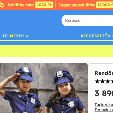
Szállítás már:
1090 Ft
Ingyenes szállítás:
17.000 F
JELMEZEK
KIEGÉSZÍTŐK
Rendőr
3 890
Tartozékok
Termék ko