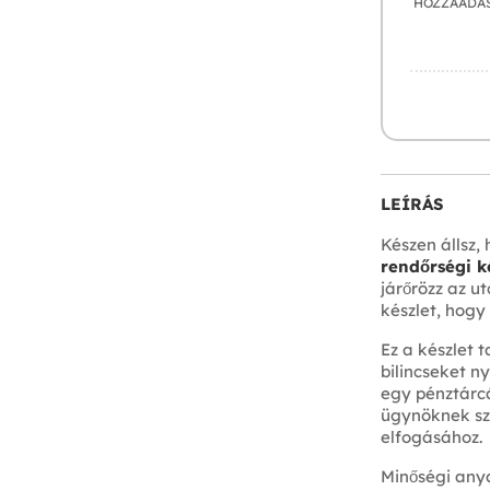
HOZZÁADÁ
LEÍRÁS
Készen állsz,
rendőrségi ké
járőrözz az u
készlet, hogy
Ez a készlet t
bilincseket n
egy pénztárcá
ügynöknek szü
elfogásához.
Minőségi anya