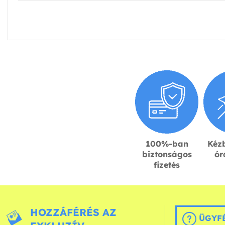
100%-ban
Kézb
biztonságos
ór
fizetés
HOZZÁFÉRÉS AZ
ÜGYFÉ