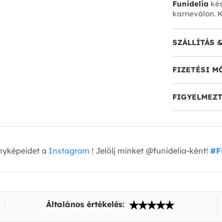
Funidelia
kés
karneválon. K
SZÁLLÍTÁS 
FIZETÉSI M
FIGYELMEZT
nyképeidet a
Instagram
! Jelölj minket @funidelia-ként!
#F
Általános értékelés: