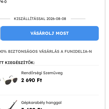
74-0
KISZÁLLÍTÁSSAL 2026-08-08
VÁSÁROLJ MOST
0% BIZTONSÁGOS VÁSÁRLÁS A FUNIDELIA-N
T KIEGÉSZÍTŐK:
Rendőrségi Szemüveg
2 690 Ft‎
S
Gépkarabély hanggal