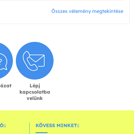
Összes vélemény megtekintése
lázat
Lépj
kapcsolatba
velünk
Ó::
KÖVESS MINKET::