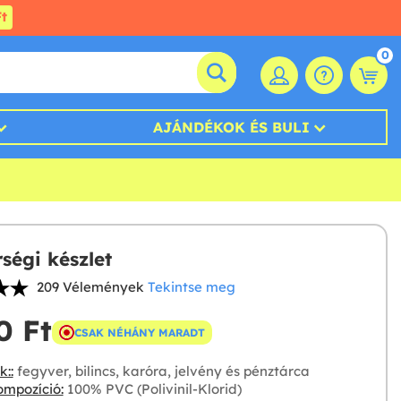
t
0
AJÁNDÉKOK ÉS BULI
ségi készlet
209 Vélemények
Tekintse meg
 Ft‎
CSAK NÉHÁNY MARADT
::
fegyver, bilincs, karóra, jelvény és pénztárca
mpozíció:
100% PVC (Polivinil-Klorid)