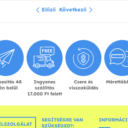
Előző
Következő
esítés 48
Ingyenes
Csere és
Mérettáb
án belül
szállítás
visszaküldés
17.000 Ft felett
SEGÍTSÉGRE VAN
INFORMÁCI
LSZOLGÁLAT
SZÜKSÉGED?: