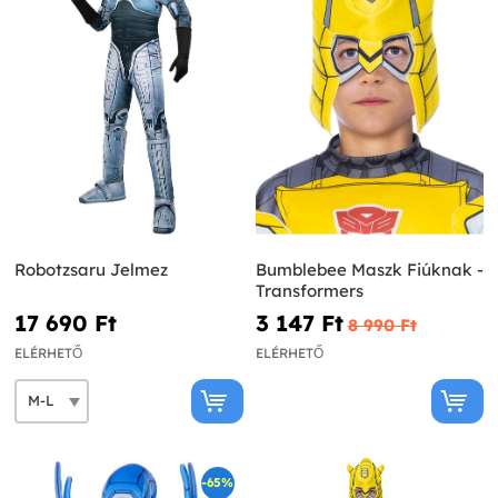
Robotzsaru Jelmez
Bumblebee Maszk Fiúknak -
Transformers
17 690 Ft‎
3 147 Ft‎
8 990 Ft‎
ELÉRHETŐ
ELÉRHETŐ
-65%