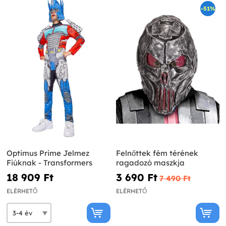
-51%
Optimus Prime Jelmez
Felnőttek fém térének
Fiúknak - Transformers
ragadozó maszkja
18 909 Ft‎
3 690 Ft‎
7 490 Ft‎
ELÉRHETŐ
ELÉRHETŐ