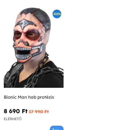
-52%
Bionic Man hab protézis
8 690 Ft‎
17 990 Ft‎
ELÉRHETŐ