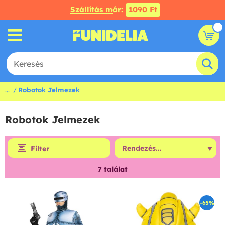
Szállítás már:
1090 Ft
...
Robotok Jelmezek
Robotok Jelmezek
Filter
7
találat
-65%