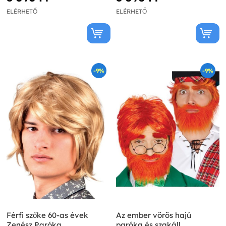
ELÉRHETŐ
ELÉRHETŐ
-9%
-9%
Férfi szőke 60-as évek
Az ember vörös hajú
Zenész Paróka
paróka és szakáll