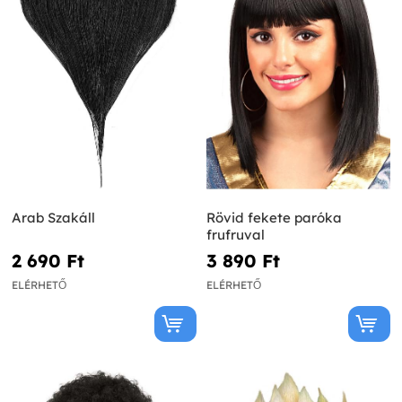
Arab Szakáll
Rövid fekete paróka
frufruval
2 690 Ft‎
3 890 Ft‎
ELÉRHETŐ
ELÉRHETŐ