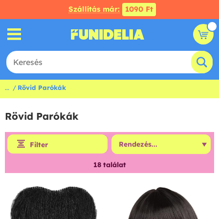
Szállítás már:
1090 Ft
...
Rövid Parókák
Rövid Parókák
Filter
18
találat