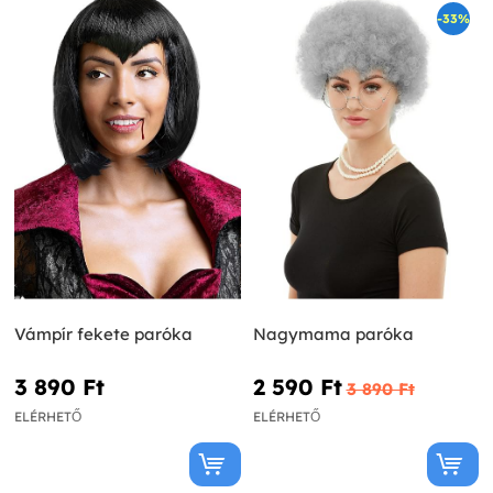
-33%
Vámpír fekete paróka
Nagymama paróka
3 890 Ft‎
2 590 Ft‎
3 890 Ft‎
ELÉRHETŐ
ELÉRHETŐ