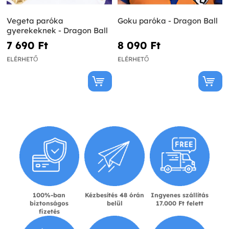
Vegeta paróka
Goku paróka - Dragon Ball
gyerekeknek - Dragon Ball
7 690 Ft‎
8 090 Ft‎
ELÉRHETŐ
ELÉRHETŐ
100%-ban
Kézbesítés 48 órán
Ingyenes szállítás
biztonságos
belül
17.000 Ft felett
fizetés