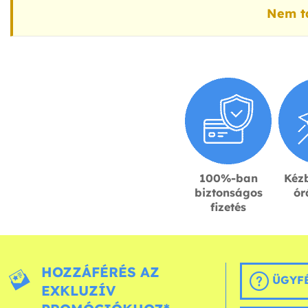
Nem ta
100%-ban
Kézb
biztonságos
ór
fizetés
HOZZÁFÉRÉS AZ
ÜGYFÉ
EXKLUZÍV