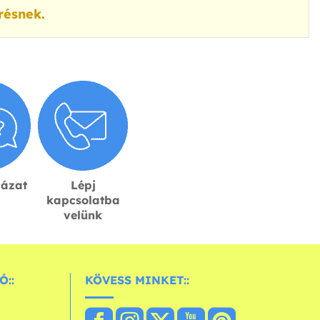
résnek.
lázat
Lépj
kapcsolatba
velünk
Ó::
KÖVESS MINKET::