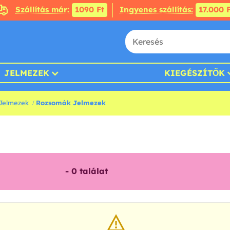
Szállítás már:
1090 Ft
Ingyenes szállítás:
17.000 F
JELMEZEK
KIEGÉSZÍTŐK
Jelmezek
Rozsomák Jelmezek
-
0
találat