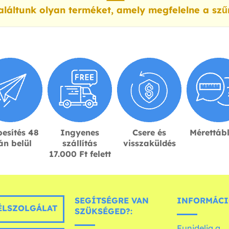
láltunk olyan terméket, amely megfelelne a szű
esítés 48
Ingyenes
Csere és
Mérettáb
án belül
szállítás
visszaküldés
17.000 Ft felett
SEGÍTSÉGRE VAN
INFORMÁCI
LSZOLGÁLAT
SZÜKSÉGED?:
Funidelia a