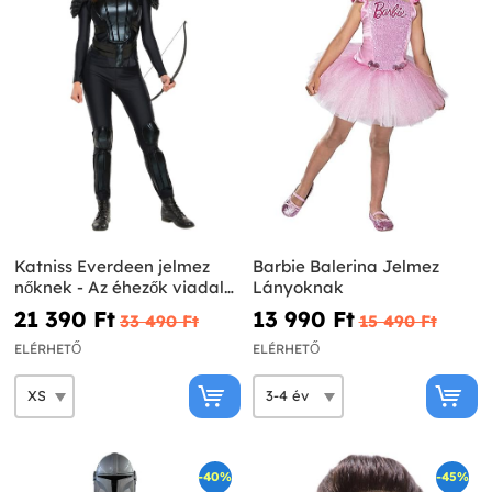
Katniss Everdeen jelmez
Barbie Balerina Jelmez
nőknek - Az éhezők viadala:
Lányoknak
A kiválasztott
21 390 Ft‎
13 990 Ft‎
33 490 Ft‎
15 490 Ft‎
ELÉRHETŐ
ELÉRHETŐ
-40%
-45%