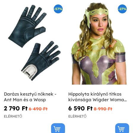
-57%
-27%
Darázs kesztyű nőknek -
Hippolyta királynő titkos
Ant Man és a Wasp
kívánsága Wigder Woman
paróka a nők számára
2 790 Ft‎
6 590 Ft‎
6 490 Ft‎
8 990 Ft‎
ELÉRHETŐ
ELÉRHETŐ