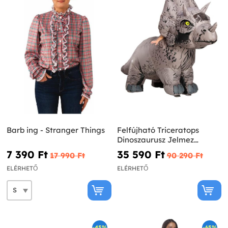
Barb ing - Stranger Things
Felfújható Triceratops
Dinoszaurusz Jelmez
Felnőtteknek - Jurassic
7 390 Ft‎
35 590 Ft‎
17 990 Ft‎
90 290 Ft‎
World
ELÉRHETŐ
ELÉRHETŐ
-45%
-65%