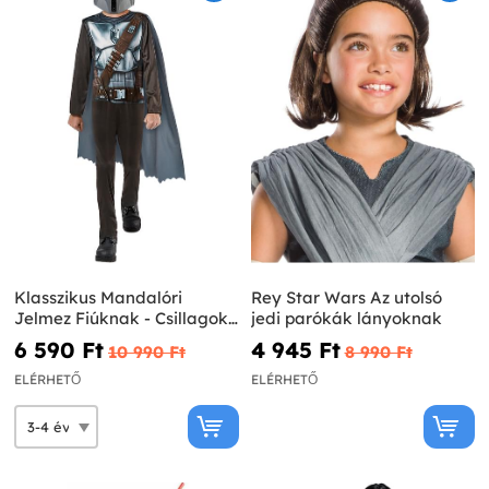
Klasszikus Mandalóri
Rey Star Wars Az utolsó
Jelmez Fiúknak - Csillagok
jedi parókák lányoknak
Háborúja
6 590 Ft‎
4 945 Ft‎
10 990 Ft‎
8 990 Ft‎
ELÉRHETŐ
ELÉRHETŐ