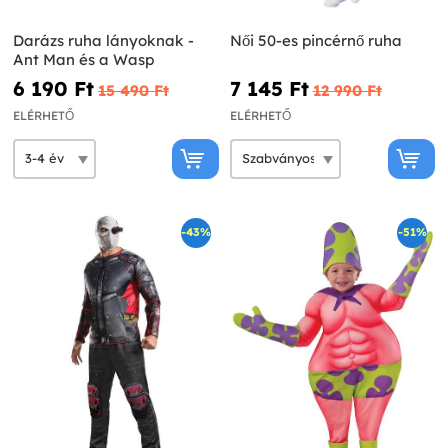
Darázs ruha lányoknak -
Női 50-es pincérnő ruha
Ant Man és a Wasp
6 190 Ft‎
7 145 Ft‎
15 490 Ft‎
12 990 Ft‎
ELÉRHETŐ
ELÉRHETŐ
-43%
-51%