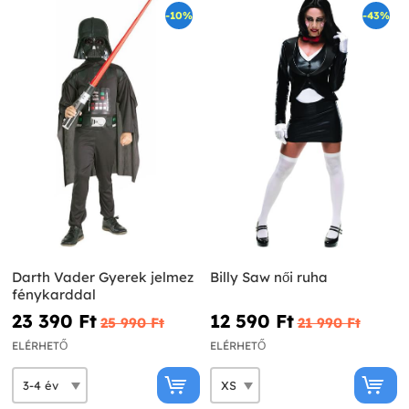
-10%
-43%
Darth Vader Gyerek jelmez
Billy Saw női ruha
fénykarddal
23 390 Ft‎
12 590 Ft‎
25 990 Ft‎
21 990 Ft‎
ELÉRHETŐ
ELÉRHETŐ