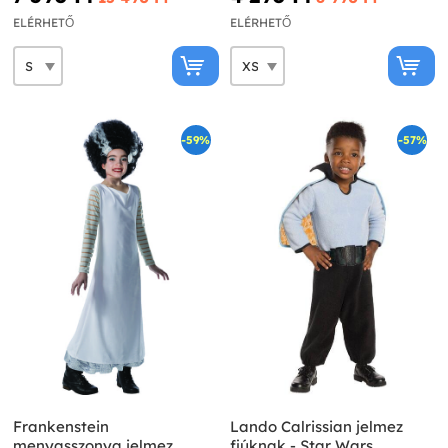
ELÉRHETŐ
ELÉRHETŐ
-59%
-57%
Frankenstein
Lando Calrissian jelmez
menyasszonya jelmez
fiúknak - Star Wars