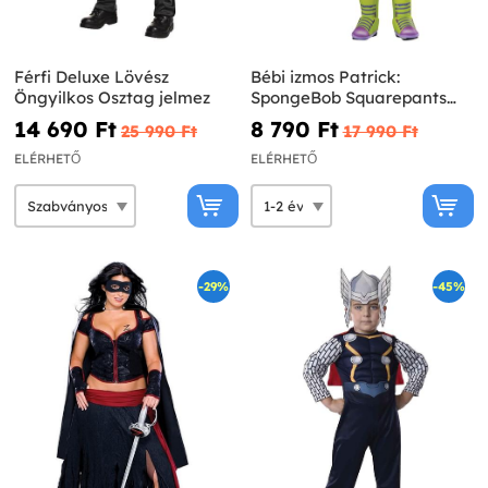
Férfi Deluxe Lövész
Bébi izmos Patrick:
Öngyilkos Osztag jelmez
SpongeBob Squarepants
Movie Costume
14 690 Ft‎
8 790 Ft‎
25 990 Ft‎
17 990 Ft‎
ELÉRHETŐ
ELÉRHETŐ
-29%
-45%