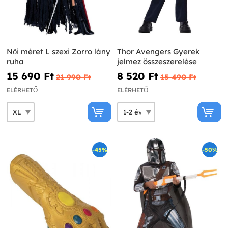
Női méret L szexi Zorro lány
Thor Avengers Gyerek
ruha
jelmez összeszerelése
15 690 Ft‎
8 520 Ft‎
21 990 Ft‎
15 490 Ft‎
ELÉRHETŐ
ELÉRHETŐ
-45%
-50%