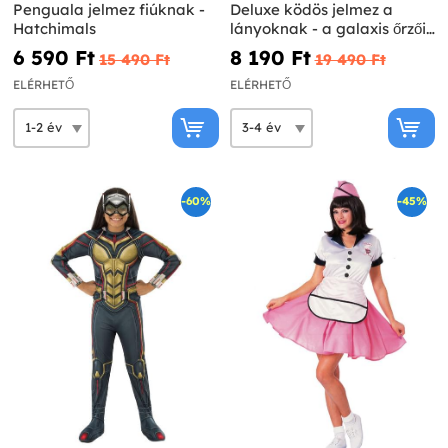
Penguala jelmez fiúknak -
Deluxe ködös jelmez a
Hatchimals
lányoknak - a galaxis őrzői
3. kötet
6 590 Ft‎
8 190 Ft‎
15 490 Ft‎
19 490 Ft‎
ELÉRHETŐ
ELÉRHETŐ
-60%
-45%