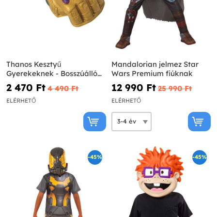
Thanos Kesztyű
Mandalorian jelmez Star
Gyerekeknek - Bosszúállók:
Wars Premium fiúknak
Végjáték
2 470 Ft‎
12 990 Ft‎
4 490 Ft‎
25 990 Ft‎
ELÉRHETŐ
ELÉRHETŐ
-45%
-45%