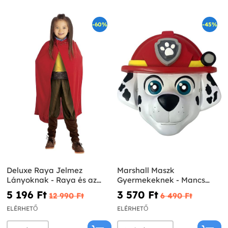
-60%
-45%
Deluxe Raya Jelmez
Marshall Maszk
Lányoknak - Raya és az
Gyermekeknek - Mancs
utolsó sárkány
őrjárat
5 196 Ft‎
3 570 Ft‎
12 990 Ft‎
6 490 Ft‎
ELÉRHETŐ
ELÉRHETŐ