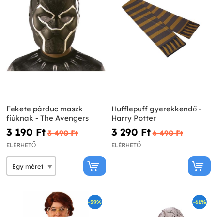
Fekete párduc maszk
Hufflepuff gyerekkendő -
fiúknak - The Avengers
Harry Potter
3 190 Ft‎
3 290 Ft‎
3 490 Ft‎
6 490 Ft‎
ELÉRHETŐ
ELÉRHETŐ
-59%
-61%