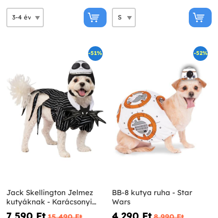
-51%
-52%
Jack Skellington Jelmez
BB-8 kutya ruha - Star
kutyáknak - Karácsonyi
Wars
lidércnyomás
7 590 Ft‎
4 290 Ft‎
15 490 Ft‎
8 990 Ft‎