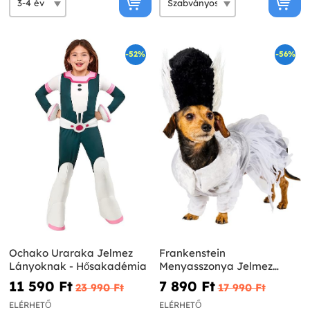
-52%
-56%
Ochako Uraraka Jelmez
Frankenstein
Lányoknak - Hősakadémia
Menyasszonya Jelmez
Kutyáknak
11 590 Ft‎
7 890 Ft‎
23 990 Ft‎
17 990 Ft‎
ELÉRHETŐ
ELÉRHETŐ