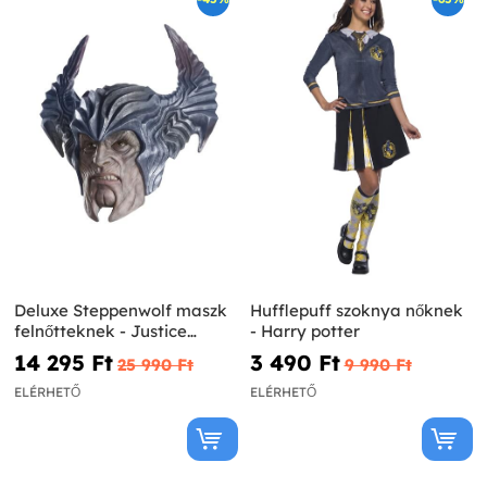
Deluxe Steppenwolf maszk
Hufflepuff szoknya nőknek
felnőtteknek - Justice
- Harry potter
League
14 295 Ft‎
3 490 Ft‎
25 990 Ft‎
9 990 Ft‎
ELÉRHETŐ
ELÉRHETŐ