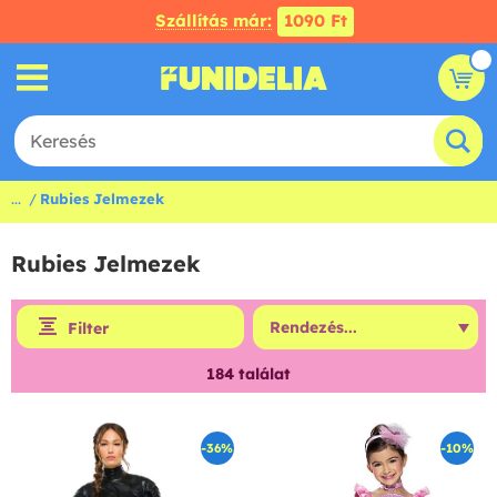
Szállítás már:
1090 Ft
...
Rubies Jelmezek
Rubies Jelmezek
Filter
184
találat
-36%
-10%