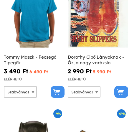
Tommy Maszk - Fecsegő
Dorothy Cipő Lányoknak -
Tipegők
Óz, a nagy varázsló
3 490 Ft‎
2 990 Ft‎
6 490 Ft‎
5 990 Ft‎
ELÉRHETŐ
ELÉRHETŐ
-9%
-49%