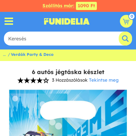
Szállítás már:
1090 Ft
0
...
Verdák Party & Deco
6 autós jégtáska készlet
3 Hozzászólások
Tekintse meg