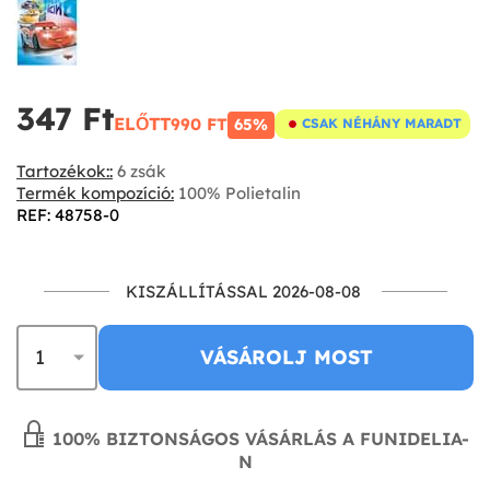
347 Ft‎
ELŐTT
990 FT‎
65%
CSAK NÉHÁNY MARADT
Tartozékok::
6 zsák
Termék kompozíció:
100% Polietalin
REF: 48758-0
KISZÁLLÍTÁSSAL 2026-08-08
VÁSÁROLJ MOST
100% BIZTONSÁGOS VÁSÁRLÁS A FUNIDELIA-
N