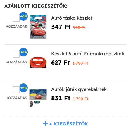
AJÁNLOTT KIEGÉSZÍTŐK:
-65%
Autó táska készlet
347 Ft‎
HOZZÁADÁS
990 Ft‎
-65%
Készlet 6 autó Formula maszkok
627 Ft‎
HOZZÁADÁS
1 790 Ft‎
-54%
Autók játék gyerekeknek
831 Ft‎
HOZZÁADÁS
1 790 Ft‎
+ KIEGÉSZÍTŐK