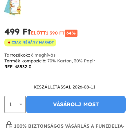
499 Ft‎
ELŐTT
1 390 FT‎
64%
CSAK NÉHÁNY MARADT
Tartozékok::
6 meghívás
Termék kompozíció:
70% Karton, 30% Papír
REF: 48532-0
KISZÁLLÍTÁSSAL 2026-08-11
VÁSÁROLJ MOST
100% BIZTONSÁGOS VÁSÁRLÁS A FUNIDELIA-