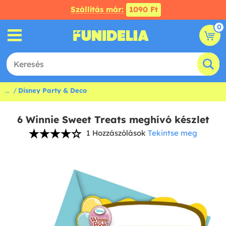
Szállítás már:
1090 Ft
0
...
Disney Party & Deco
6 Winnie Sweet Treats meghívó készlet
1 Hozzászólások
Tekintse meg