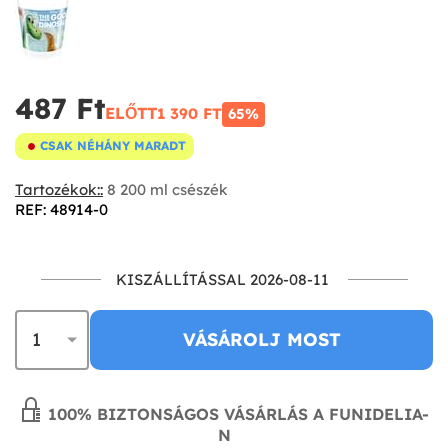
487 Ft‎
ELŐTT
1 390 FT‎
65%
CSAK NÉHÁNY MARADT
Tartozékok::
8 200 ml csészék
REF: 48914-0
KISZÁLLÍTÁSSAL 2026-08-11
VÁSÁROLJ MOST
100% BIZTONSÁGOS VÁSÁRLÁS A FUNIDELIA-
N