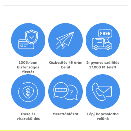
100%-ban
Kézbesítés 48 órán
Ingyenes szállítás
biztonságos
belül
17.000 Ft felett
fizetés
Csere és
Mérettáblázat
Lépj kapcsolatba
visszaküldés
velünk