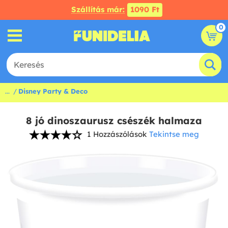
Szállítás már:
1090 Ft
0
...
Disney Party & Deco
8 jó dinoszaurusz csészék halmaza
1 Hozzászólások
Tekintse meg