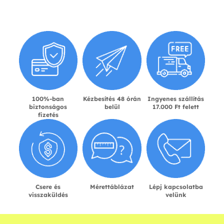
100%-ban
Kézbesítés 48 órán
Ingyenes szállítás
biztonságos
belül
17.000 Ft felett
fizetés
Csere és
Mérettáblázat
Lépj kapcsolatba
visszaküldés
velünk