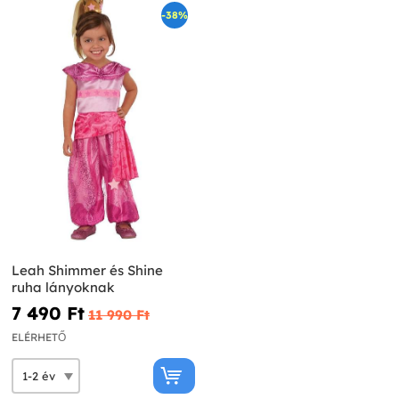
-38%
Leah Shimmer és Shine
ruha lányoknak
7 490 Ft‎
11 990 Ft‎
ELÉRHETŐ