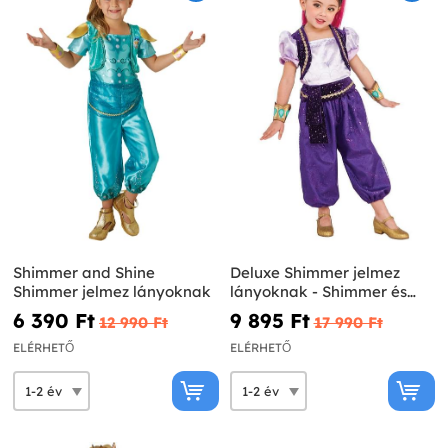
Shimmer and Shine
Deluxe Shimmer jelmez
Shimmer jelmez lányoknak
lányoknak - Shimmer és
Shine
6 390 Ft‎
9 895 Ft‎
12 990 Ft‎
17 990 Ft‎
ELÉRHETŐ
ELÉRHETŐ