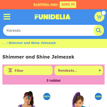
Szállítás már:
1090 Ft
...
Shimmer and Shine Jelmezek
Shimmer and Shine Jelmezek
Filter
5
találat
-50%
-59%