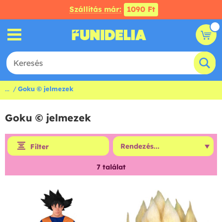
Szállítás már:
1090 Ft
...
Goku © jelmezek
Goku © jelmezek
Filter
7
találat