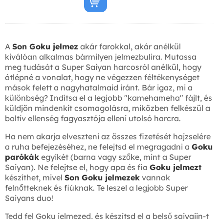
A
Son Goku jelmez
akár farokkal, akár anélkül
kiválóan alkalmas bármilyen jelmezbulira. Mutassa
meg tudását a Super Saiyan harcosról anélkül, hogy
átlépné a vonalat, hogy ne végezzen féltékenységet
mások felett a nagyhatalmaid iránt. Bár igaz, mi a
különbség? Indítsa el a legjobb "kamehameha" fájlt, és
küldjön mindenkit csomagolásra, miközben felkészül a
boltív ellenség fagyasztója elleni utolsó harcra.
Ha nem akarja elveszteni az összes fizetését hajzselére
a ruha befejezéséhez, ne felejtsd el megragadni a
Goku
parókák
egyikét (barna vagy szőke, mint a Super
Saiyan). Ne felejtse el, hogy apa és fia
Goku jelmezt
készíthet, mivel
Son Goku jelmezek
vannak
felnőtteknek és fiúknak. Te leszel a legjobb Super
Saiyans duo!
Tedd fel Goku jelmezed, és készítsd el a belső saiyajin-t