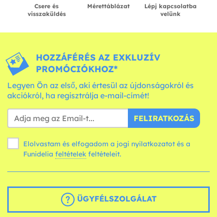
Csere és
Mérettáblázat
Lépj kapcsolatba
visszaküldés
velünk
HOZZÁFÉRÉS AZ EXKLUZÍV
PROMÓCIÓKHOZ*
Legyen Ön az első, aki értesül az újdonságokról és
akciókról, ha regisztrálja e-mail-címét!
FELIRATKOZÁS
Elolvastam és elfogadom a jogi nyilatkozatot és a
Funidelia
feltételek
feltételeit.
ÜGYFÉLSZOLGÁLAT