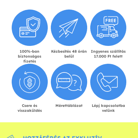
100%-ban
Kézbesítés 48 órán
Ingyenes szállítás
biztonságos
belül
17.000 Ft felett
fizetés
Csere és
Mérettáblázat
Lépj kapcsolatba
visszaküldés
velünk