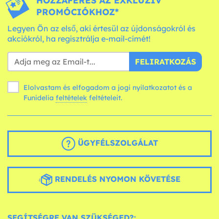
HOZZÁFÉRÉS AZ EXKLUZÍV
PROMÓCIÓKHOZ*
Legyen Ön az első, aki értesül az újdonságokról és
akciókról, ha regisztrálja e-mail-címét!
FELIRATKOZÁS
Elolvastam és elfogadom a jogi nyilatkozatot és a
Funidelia
feltételek
feltételeit.
ÜGYFÉLSZOLGÁLAT
RENDELÉS NYOMON KÖVETÉSE
SEGÍTSÉGRE VAN SZÜKSÉGED?: