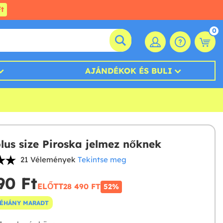
t
0
AJÁNDÉKOK ÉS BULI
plus size Piroska jelmez nőknek
21 Vélemények
Tekintse meg
90 Ft‎
ELŐTT
28 490 FT‎
52%
NÉHÁNY MARADT