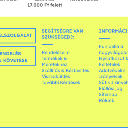
17.000 Ft felett
SEGÍTSÉGRE VAN
INFORMÁCI
LSZOLGÁLAT
SZÜKSÉGED?:
Funidelia a
Rendeléseim
nagyvilágba
ENDELÉS
Termékek &
Nyilatkozat 
 KÖVETÉSE
Méretekhez
Feltételek
Szállítás & Kézbesítés
Adatvédelmi
Visszaküldés
Irányelvek
További Kérdések
Sütik Irányel
Elállási jog
Sitemap
Rólunk