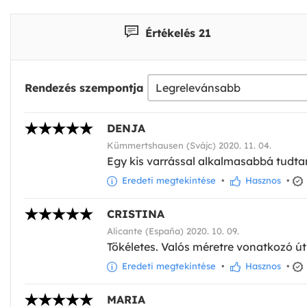
Értékelés 21
Rendezés szempontja
DENJA
Kümmertshausen (Svájc) 2020. 11. 04.
Egy kis varrással alkalmasabbá tudta
Eredeti megtekintése
•
Hasznos
•
CRISTINA
Alicante (España) 2020. 10. 09.
Tökéletes. Valós méretre vonatkozó 
Eredeti megtekintése
•
Hasznos
•
MARIA