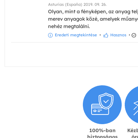
Asturias (España) 2019. 09. 26.
Olyan, mint a fényképen, az anyag tel
merev anyagok közé, amelyek műanyagn
nehéz megtalálni.
Eredeti megtekintése
•
Hasznos
•
100%-ban
Kézb
biztonságos
ór