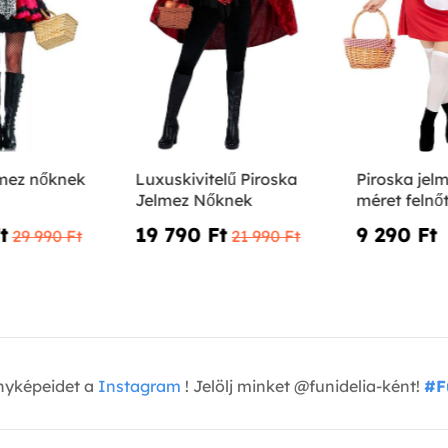
lmez nőknek
Luxuskivitelű Piroska
Piroska jel
Jelmez Nőknek
méret felnő
‎
19 790 Ft‎
9 290 Ft‎
29 990 Ft‎
21 990 Ft‎
nyképeidet a
Instagram
! Jelölj minket @funidelia-ként!
#F