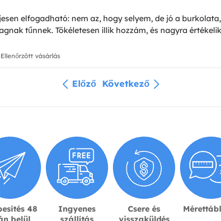
jesen elfogadható: nem az, hogy selyem, de jó a burkolata
ak tűnnek. Tökéletesen illik hozzám, és nagyra értékelik
Ellenőrzött vásárlás
Előző
Következő
esítés 48
Ingyenes
Csere és
Mérettáb
án belül
szállítás
visszaküldés