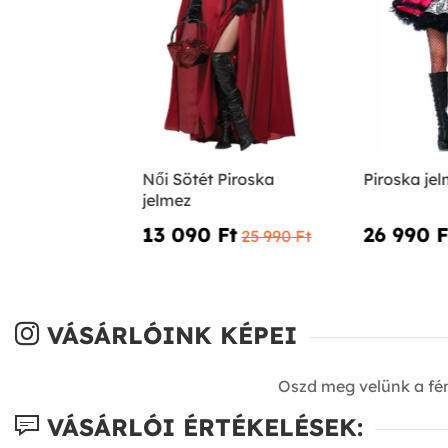
Női Sötét Piroska
Piroska je
jelmez
13 090 Ft‎
26 990 Ft
25 990 Ft‎
VÁSÁRLÓINK KÉPEI
Oszd meg velünk a fé
VÁSÁRLÓI ÉRTÉKELÉSEK: