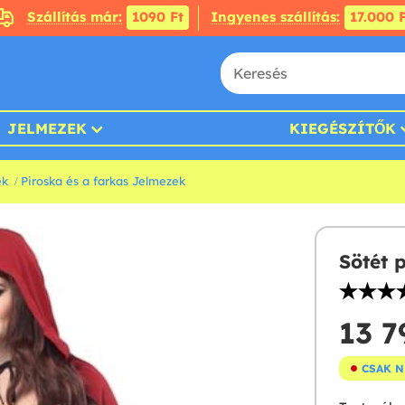
Szállítás már:
1090 Ft
Ingyenes szállítás:
17.000 F
JELMEZEK
KIEGÉSZÍTŐK
ek
Piroska és a farkas Jelmezek
Sötét 
13 7
CSAK 