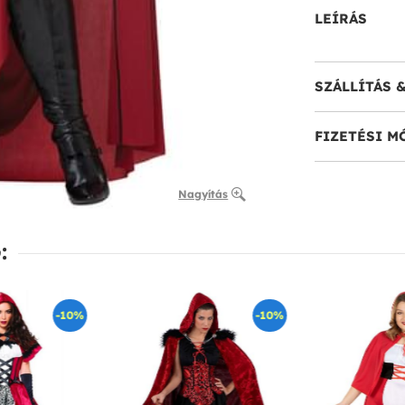
LEÍRÁS
SZÁLLÍTÁS 
FIZETÉSI M
Nagyítás
:
-10%
-10%