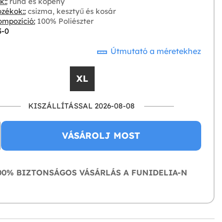
::
ruha és köpeny
zékok::
csizma, kesztyű és kosár
mpozíció:
100% Poliészter
3-0
Útmutató a méretekhez
XL
KISZÁLLÍTÁSSAL 2026-08-08
VÁSÁROLJ MOST
0% BIZTONSÁGOS VÁSÁRLÁS A FUNIDELIA-N