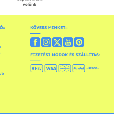
velünk
Ó::
KÖVESS MINKET::
n
&
FIZETÉSI MÓDOK ÉS SZÁLLÍTÁS:
ve