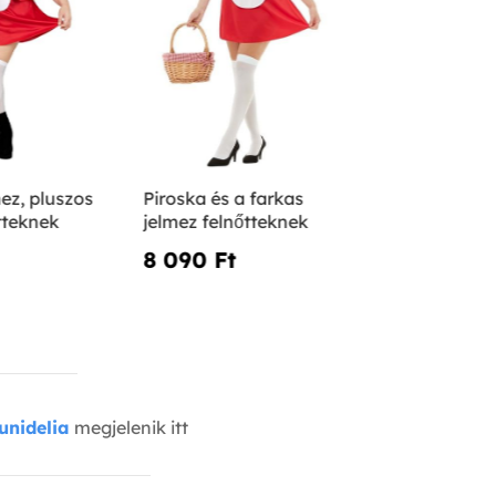
mez, pluszos
Piroska és a farkas
tteknek
jelmez felnőtteknek
8 090 Ft‎
unidelia
megjelenik itt