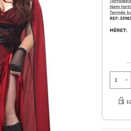
Tartozékok
Nem tarto
Termék ko
REF: 3398
MÉRET:
10