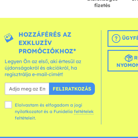
fizetés
HOZZÁFÉRÉS AZ
ÜGYFÉ
EXKLUZÍV
PROMÓCIÓKHOZ*
R
Legyen Ön az első, aki értesül az
NYOMON
újdonságokról és akciókról, ha
regisztrálja e-mail-címét!
FELIRATKOZÁS
Elolvastam és elfogadom a jogi
nyilatkozatot és a Funidelia
feltételek
feltételeit.