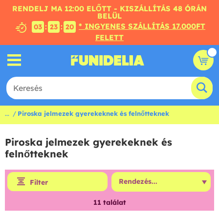
RENDELJ MA 12:00 ELŐTT - KISZÁLLÍTÁS 48 ÓRÁN
BELÜL
* INGYENES SZÁLLÍTÁS 17.000FT
:
:
03
23
19
FELETT
...
Piroska jelmezek gyerekeknek és felnőtteknek
Piroska jelmezek gyerekeknek és
felnőtteknek
Filter
11
találat