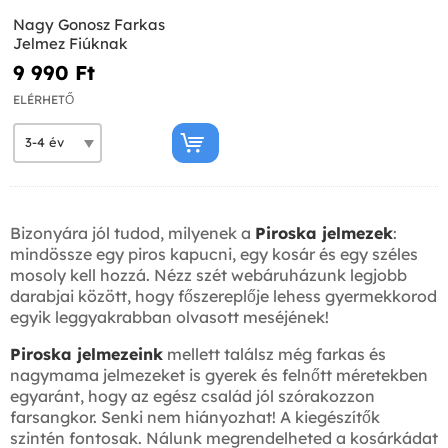
Nagy Gonosz Farkas
Jelmez Fiúknak
9 990 Ft‎
ELÉRHETŐ
Bizonyára jól tudod, milyenek a
Piroska jelmezek
:
mindössze egy piros kapucni, egy kosár és egy széles
mosoly kell hozzá. Nézz szét webáruházunk legjobb
darabjai között, hogy főszereplője lehess gyermekkorod
egyik leggyakrabban olvasott meséjének!
Piroska jelmezeink
mellett találsz még farkas és
nagymama jelmezeket is gyerek és felnőtt méretekben
egyaránt, hogy az egész család jól szórakozzon
farsangkor. Senki nem hiányozhat! A kiegészítők
szintén fontosak. Nálunk megrendelheted a kosárkádat