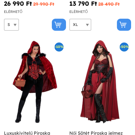
26 990 Ft‎
13 790 Ft‎
29 990 Ft‎
28 490 Ft‎
ELÉRHETŐ
ELÉRHETŐ
-10%
-50%
Luxuskivitelű Piroska
Női Sötét Piroska jelmez